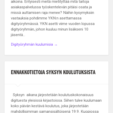
aikoina. Erityisesti meitä mietityttää mitä taitoja
asiakaspalvelussa työskentelevän pitäisi osata ja
missä auttamisen raja menee? Näihin kysymyksiin
vastauksia pohdimme YKN:n asettamassa
digityöryhmässä. YKN asetti viime vuoden lopussa
digityöryhmän, johon kuuluu minun lisäkseni 10
jäsentä…
Digityöryhmän kuulumisia →
ENNAKKOTIETOJA SYKSYN KOULUTUKSISTA
Syksyn aikana järjestetään koulutuskokonaisuus
digituesta yleisissä kirjastoissa. Siihen tulee kuulumaan
koko päivän kestävä koulutus, joka järjestetään
mahdollisimman samansisältöisenä 19.9. Kuopiossa