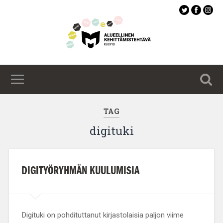
Siirry
pääsisältöön
TAG
digituki
DIGITYÖRYHMÄN KUULUMISIA
Digituki on pohdituttanut kirjastolaisia paljon viime