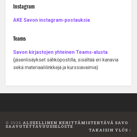
Instagram
AKE Savon instagram-postauksia
Teams
Savon kirjastojen yhteinen Teams-alusta
(jäsenlisäykset sähköpostilla, sisältää eri kanavia
sekä materiaalilinkkejä ja kurssiavaimia)
© 2026
ALUEELLINEN KEHITTÄMISTEHTÄVÄ SAVO
·
SAAVUTETTAVUUSSELOSTE
TAKAISIN YLÖS ↑