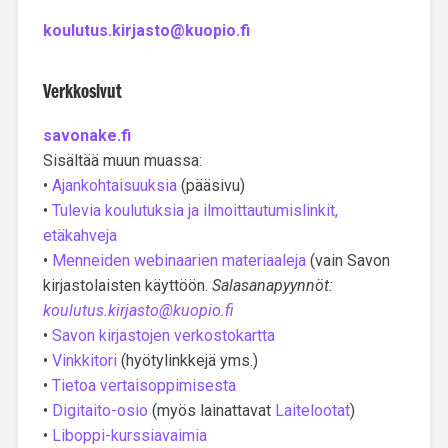
koulutus.kirjasto@kuopio.fi
Verkkosivut
savonake.fi
Sisältää muun muassa:
•
Ajankohtaisuuksia
(pääsivu)
•
Tulevia koulutuksia ja ilmoittautumislinkit,
etäkahveja
•
Menneiden webinaarien materiaaleja
(vain Savon
kirjastolaisten käyttöön.
Salasanapyynnöt:
koulutus.kirjasto@kuopio.fi
•
Savon kirjastojen verkostokartta
•
Vinkkitori
(hyötylinkkejä yms.)
•
Tietoa vertaisoppimisesta
•
Digitaito-osio
(myös lainattavat
Laitelootat
)
•
Liboppi-kurssiavaimia