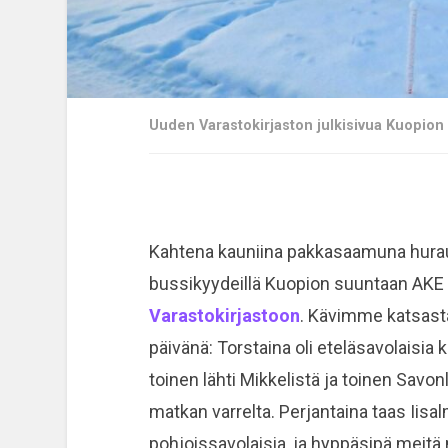
Uuden Varastokirjaston julkisivua Kuopion
Kahtena kauniina pakkasaamuna huraut
bussikyydeillä Kuopion suuntaan AKE 
Varastokirjastoon
. Kävimme katsast
päivänä: Torstaina oli eteläsavolaisia 
toinen lähti Mikkelistä ja toinen Savon
matkan varrelta. Perjantaina taas Iisal
pohjoissavolaisia, ja hyppäsipä meitä 