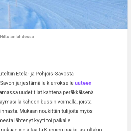
 Hiltulanlahdessa
eltiin Etelä- ja Pohjois-Savosta
Savon järjestämälle kierrokselle
uuteen
amassa uudet tilat kahtena peräkkäisenä
käymäsillä kahden bussin voimalla, joista
linnasta. Mukaan noukittiin tulijoita myös
mesta lähtenyt kyyti toi paikalle
mukaan vielä täältä Kuopion pääkirjastoltakin.