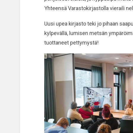
Yhteensä Varastokirjastolla vieraili 
Uusi upea kirjasto teki jo pihaan sa
kylpevällä, lumisen metsän ympäröimäll
tuottaneet pettymystä!