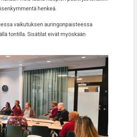
nelisenkymmentä henkeä.
apuessa vaikutuksen auringonpaisteessa
ä tontilla. Sisätilat eivät myöskään