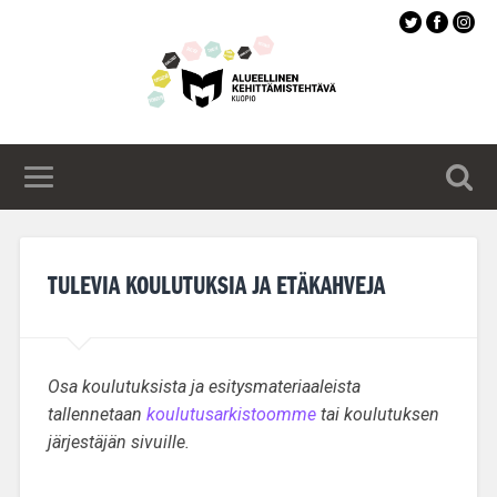
Siirry
pääsisältöön
TULEVIA KOULUTUKSIA JA ETÄKAHVEJA
Osa koulutuksista ja esitysmateriaaleista
tallennetaan
koulutusarkistoomme
tai koulutuksen
järjestäjän sivuille.