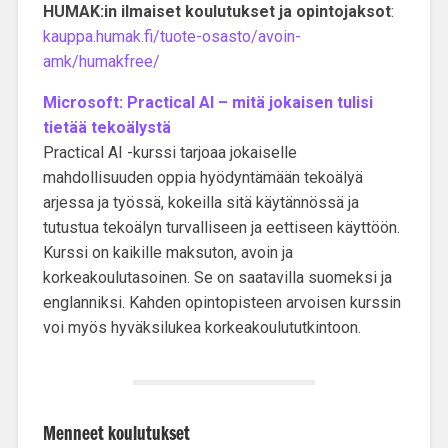
HUMAK:in ilmaiset koulutukset ja opintojaksot
:
kauppa.humak.fi/tuote-osasto/avoin-
amk/humakfree/
Microsoft: Practical AI – mitä jokaisen tulisi
tietää tekoälystä
Practical AI -kurssi tarjoaa jokaiselle
mahdollisuuden oppia hyödyntämään tekoälyä
arjessa ja työssä, kokeilla sitä käytännössä ja
tutustua tekoälyn turvalliseen ja eettiseen käyttöön.
Kurssi on kaikille maksuton, avoin ja
korkeakoulutasoinen. Se on saatavilla suomeksi ja
englanniksi. Kahden opintopisteen arvoisen kurssin
voi myös hyväksilukea korkeakoulututkintoon.
Menneet koulutukset