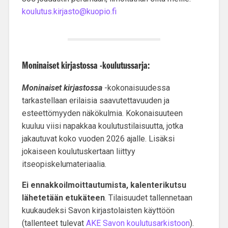
koulutus.kirjasto@kuopio.fi
Moninaiset kirjastossa -koulutussarja:
Moninaiset kirjastossa
-kokonaisuudessa
tarkastellaan erilaisia saavutettavuuden ja
esteettömyyden näkökulmia. Kokonaisuuteen
kuuluu viisi napakkaa koulutustilaisuutta, jotka
jakautuvat koko vuoden 2026 ajalle. Lisäksi
jokaiseen koulutuskertaan liittyy
itseopiskelumateriaalia.
Ei ennakkoilmoittautumista, kalenterikutsu
lähetetään etukäteen
. Tilaisuudet tallennetaan
kuukaudeksi Savon kirjastolaisten käyttöön
(tallenteet tulevat
AKE Savon koulutusarkistoon
).