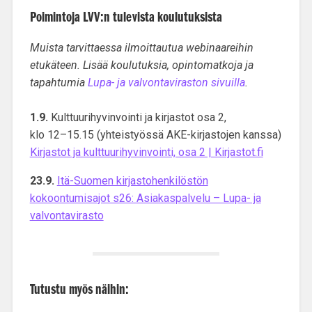
Poimintoja LVV:n tulevista koulutuksista
Muista tarvittaessa ilmoittautua webinaareihin
etukäteen. Lisää koulutuksia, opintomatkoja ja
tapahtumia
Lupa- ja valvontaviraston sivuilla
.
1.9.
Kulttuurihyvinvointi ja kirjastot osa 2,
klo 12–15.15 (yhteistyössä AKE-kirjastojen kanssa)
Kirjastot ja kulttuurihyvinvointi, osa 2 | Kirjastot.fi
23.9.
Itä-Suomen kirjastohenkilöstön
kokoontumisajot s26: Asiakaspalvelu – Lupa- ja
valvontavirasto
Tutustu myös näihin: