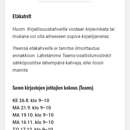
Etäkahvit
Huom: Kirjallisuuskahveilla voidaan kirjavinkata tai
mukana voi olla aiheeseen sopiva kirjailijavieras.
Yleensä etäkahveille ei tarvitse ilmoittautua
ennakkoon. Lähetämme Teams-osallistumislinkit
sähköpostitse lähempänä kahveja, ellei toisin
mainita.
Savon kirjastojen johtajien kokous (Teams)
KE 26.8. klo 9
–
10
MA 21.9. klo 9
–
10
MA 19.10. klo 9
–
10
MA 16.11. klo 9
–
10
TO 17.12. klo 9
–
10