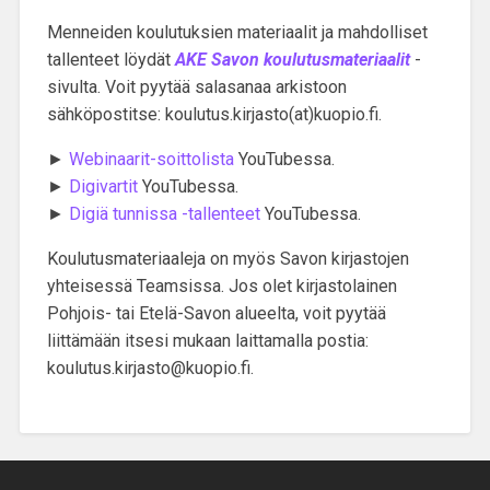
Menneiden koulutuksien materiaalit ja mahdolliset
tallenteet löydät
AKE Savon koulutusmateriaalit
-
sivulta. Voit pyytää salasanaa arkistoon
sähköpostitse: koulutus.kirjasto(at)kuopio.fi.
►
Webinaarit-soittolista
YouTubessa.
►
Digivartit
YouTubessa.
►
Digiä tunnissa -tallenteet
YouTubessa.
Koulutusmateriaaleja on myös Savon kirjastojen
yhteisessä Teamsissa. Jos olet kirjastolainen
Pohjois- tai Etelä-Savon alueelta, voit pyytää
liittämään itsesi mukaan laittamalla postia:
koulutus.kirjasto@kuopio.fi.