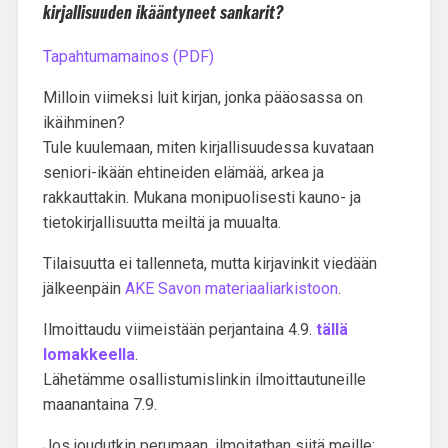
kirjallisuuden ikääntyneet sankarit?
Tapahtumamainos (PDF)
Milloin viimeksi luit kirjan, jonka pääosassa on
ikäihminen?
Tule kuulemaan, miten kirjallisuudessa kuvataan
seniori-ikään ehtineiden elämää, arkea ja
rakkauttakin. Mukana monipuolisesti kauno- ja
tietokirjallisuutta meiltä ja muualta.
Tilaisuutta ei tallenneta, mutta kirjavinkit viedään
jälkeenpäin
AKE Savon materiaaliarkistoon
.
Ilmoittaudu viimeistään perjantaina 4.9.
tällä
lomakkeella
.
Lähetämme osallistumislinkin ilmoittautuneille
maanantaina 7.9.
Jos joudutkin perumaan, ilmoitathan siitä meille: