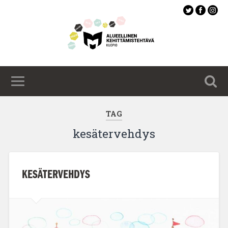
Siirry
pääsisältöön
TAG
kesätervehdys
KESÄTERVEHDYS