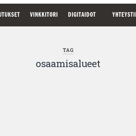
UTUKSET
VINKKITORI
DIGITAIDOT
YHTEYST
TAG
osaamisalueet