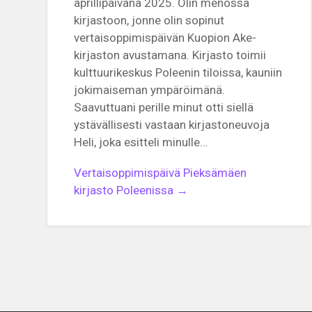
aprillipäivänä 2025. Olin menossa
kirjastoon, jonne olin sopinut
vertaisoppimispäivän Kuopion Ake-
kirjaston avustamana. Kirjasto toimii
kulttuurikeskus Poleenin tiloissa, kauniin
jokimaiseman ympäröimänä.
Saavuttuani perille minut otti siellä
ystävällisesti vastaan kirjastoneuvoja
Heli, joka esitteli minulle…
Vertaisoppimispäivä Pieksämäen
kirjasto Poleenissa →