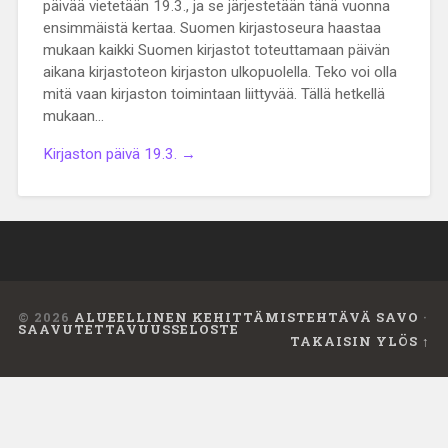
päivää vietetään 19.3., ja se järjestetään tänä vuonna
ensimmäistä kertaa. Suomen kirjastoseura haastaa
mukaan kaikki Suomen kirjastot toteuttamaan päivän
aikana kirjastoteon kirjaston ulkopuolella. Teko voi olla
mitä vaan kirjaston toimintaan liittyvää. Tällä hetkellä
mukaan…
Kirjaston päivä 19.3. →
© 2026
ALUEELLINEN KEHITTÄMISTEHTÄVÄ SAVO
·
SAAVUTETTAVUUSSELOSTE
TAKAISIN YLÖS ↑