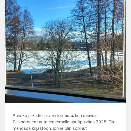
Aurinko pilkisteli pilvien lomasta, kun saavuin
Pieksämäen rautatieasemalle aprillipäivänä 2025. Olin
menossa kirjastoon, jonne olin sopinut