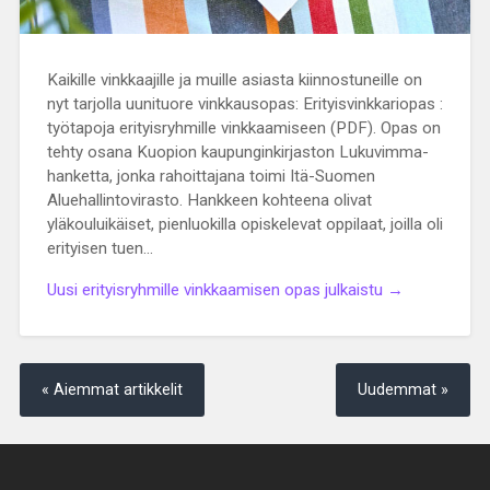
Kaikille vinkkaajille ja muille asiasta kiinnostuneille on
nyt tarjolla uunituore vinkkausopas: Erityisvinkkariopas :
työtapoja erityisryhmille vinkkaamiseen (PDF). Opas on
tehty osana Kuopion kaupunginkirjaston Lukuvimma-
hanketta, jonka rahoittajana toimi Itä-Suomen
Aluehallintovirasto. Hankkeen kohteena olivat
yläkouluikäiset, pienluokilla opiskelevat oppilaat, joilla oli
erityisen tuen…
Uusi erityisryhmille vinkkaamisen opas julkaistu →
« Aiemmat artikkelit
Uudemmat »