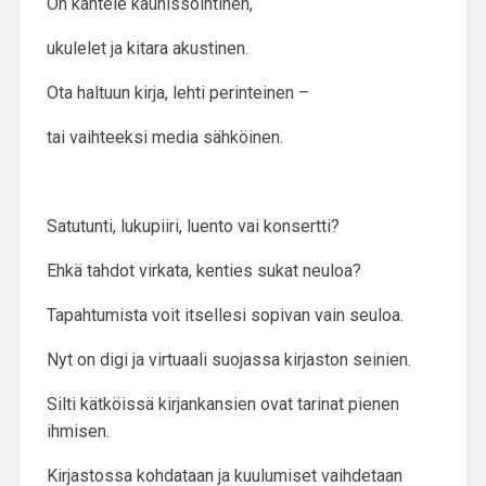
On kantele kaunissointinen,
ukulelet ja kitara akustinen.
Ota haltuun kirja, lehti perinteinen –
tai vaihteeksi media sähköinen.
Satutunti, lukupiiri, luento vai konsertti?
Ehkä tahdot virkata, kenties sukat neuloa?
Tapahtumista voit itsellesi sopivan vain seuloa.
Nyt on digi ja virtuaali suojassa kirjaston seinien.
Silti kätköissä kirjankansien ovat tarinat pienen
ihmisen.
Kirjastossa kohdataan ja kuulumiset vaihdetaan