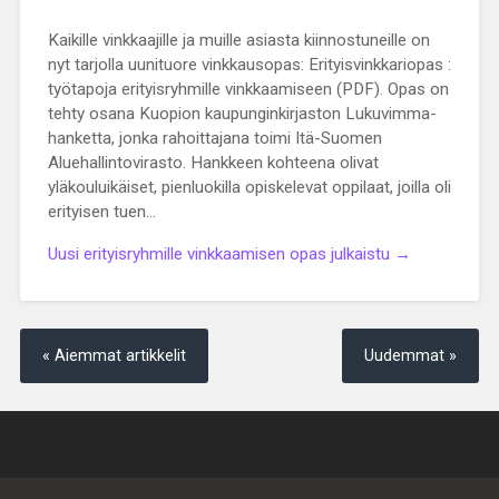
Kaikille vinkkaajille ja muille asiasta kiinnostuneille on
nyt tarjolla uunituore vinkkausopas: Erityisvinkkariopas :
työtapoja erityisryhmille vinkkaamiseen (PDF). Opas on
tehty osana Kuopion kaupunginkirjaston Lukuvimma-
hanketta, jonka rahoittajana toimi Itä-Suomen
Aluehallintovirasto. Hankkeen kohteena olivat
yläkouluikäiset, pienluokilla opiskelevat oppilaat, joilla oli
erityisen tuen…
Uusi erityisryhmille vinkkaamisen opas julkaistu →
« Aiemmat artikkelit
Uudemmat »