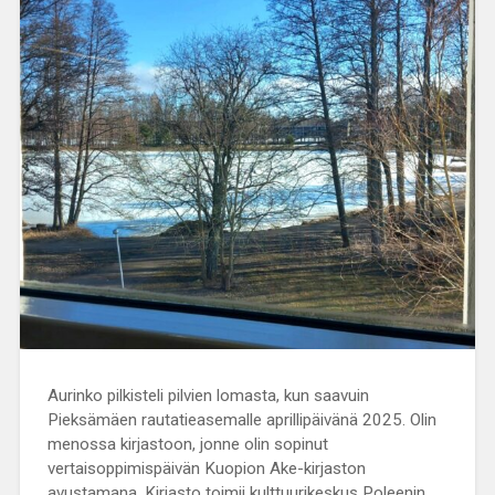
Aurinko pilkisteli pilvien lomasta, kun saavuin
Pieksämäen rautatieasemalle aprillipäivänä 2025. Olin
menossa kirjastoon, jonne olin sopinut
vertaisoppimispäivän Kuopion Ake-kirjaston
avustamana. Kirjasto toimii kulttuurikeskus Poleenin