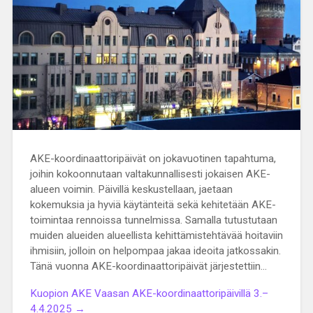
AKE-koordinaattoripäivät on jokavuotinen tapahtuma,
joihin kokoonnutaan valtakunnallisesti jokaisen AKE-
alueen voimin. Päivillä keskustellaan, jaetaan
kokemuksia ja hyviä käytänteitä sekä kehitetään AKE-
toimintaa rennoissa tunnelmissa. Samalla tutustutaan
muiden alueiden alueellista kehittämistehtävää hoitaviin
ihmisiin, jolloin on helpompaa jakaa ideoita jatkossakin.
Tänä vuonna AKE-koordinaattoripäivät järjestettiin…
Kuopion AKE Vaasan AKE-koordinaattoripäivillä 3.–
4.4.2025 →