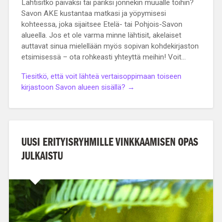
Lähtisitkö päiväksi tai pariksi jonnekin muualle töihin?
Savon AKE kustantaa matkasi ja yöpymisesi
kohteessa, joka sijaitsee Etelä- tai Pohjois-Savon
alueella. Jos et ole varma minne lähtisit, akelaiset
auttavat sinua mielellään myös sopivan kohdekirjaston
etsimisessä – ota rohkeasti yhteyttä meihin! Voit…
Tiesitkö, että voit lähteä vertaisoppimaan toiseen
kirjastoon Savon alueen sisällä? →
UUSI ERITYISRYHMILLE VINKKAAMISEN OPAS
JULKAISTU