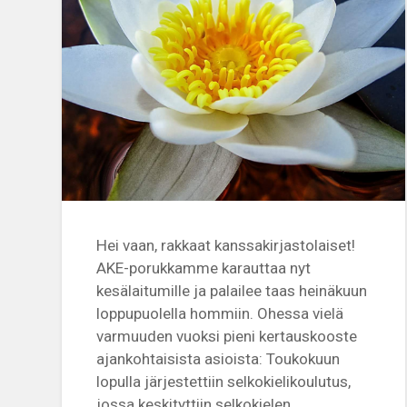
Hei vaan, rakkaat kanssakirjastolaiset!
AKE-porukkamme karauttaa nyt
kesälaitumille ja palailee taas heinäkuun
loppupuolella hommiin. Ohessa vielä
varmuuden vuoksi pieni kertauskooste
ajankohtaisista asioista: Toukokuun
lopulla järjestettiin selkokielikoulutus,
jossa keskityttiin selkokielen