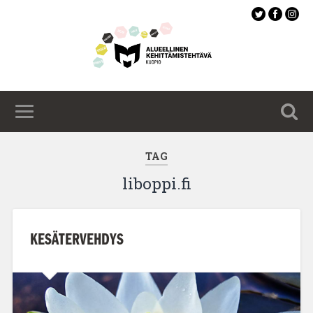
Siirry
pääsisältöön
TAG
liboppi.fi
KESÄTERVEHDYS