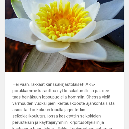
Hei vaan, rakkaat kanssakirjastolaiset! AKE-
porukkamme karauttaa nyt kesälaitumille ja palailee
taas heinäkuun loppupuolella hommiin. Ohessa vielä
varmuuden vuoksi pieni kertauskooste ajankohtaisista
asioista: Toukokuun lopulla järjestettiin
selkokielikoulutus, jossa keskityttiin selkokielen
perusteisiin ja käyttäjäryhmiin, kirjoitusohjeisiin ja
käytännön harjoituksiin. Riikka Tuohimetsän vetämän