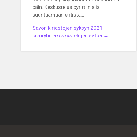
päin. Keskustelua pyrittiin siis
suuntaamaan entistä…
Savon kirjastojen syksyn 2021
pienryhmäkeskustelujen satoa →