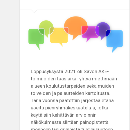
Loppusyksystä 2021 oli Savon AKE-
toimijoiden taas aika ryhtyä miettimään
alueen koulutustarpeiden sekä muiden
toiveiden ja palautteiden kartoitusta.
Tänä vuonna päätettiin järjestää etänä
useita pienryhmäkeskusteluja, jotka
käytäisiin kehittävän arvioinnin
näkökulmasta siirtäen painopistettä
menneen läpikäynnistä tulevaisuuteen