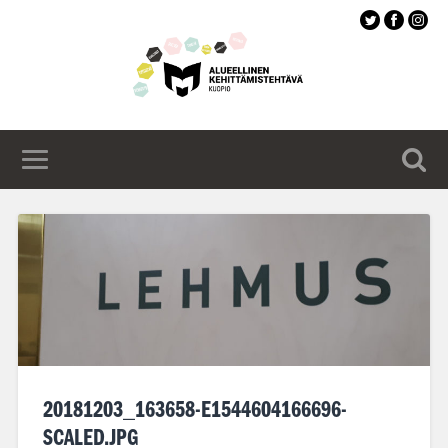
Siirry
pääsisältöön
20181203_163658-E1544604166696-
SCALED.JPG