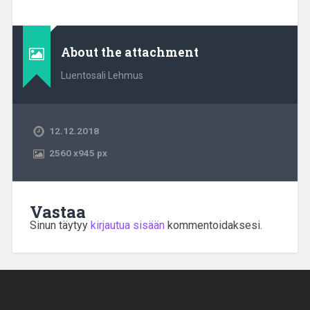
About the attachment
Luentosali Lehmus
12.12.2018
2560
x
945 px
Vastaa
Sinun täytyy
kirjautua sisään
kommentoidaksesi.