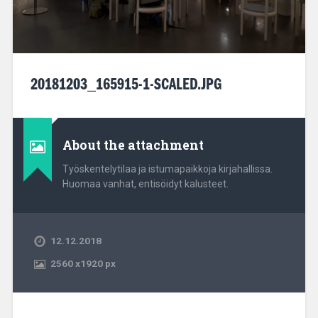
20181203_165915-1-SCALED.JPG
About the attachment
Työskentelytilaa ja istumapaikkoja kirjahallissa.
Huomaa vanhat, entisöidyt kalusteet.
12.12.2018
2560
x
1920 px