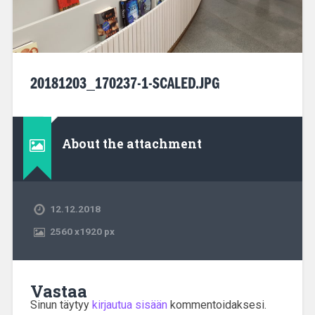
20181203_170237-1-SCALED.JPG
About the attachment
12.12.2018
2560
x
1920 px
Vastaa
Sinun täytyy
kirjautua sisään
kommentoidaksesi.