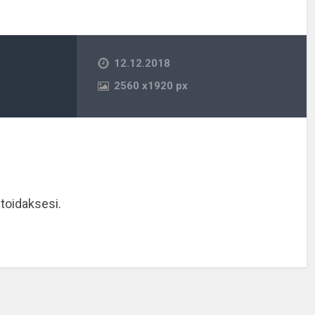
12.12.2018
2560
x
1920 px
oidaksesi.