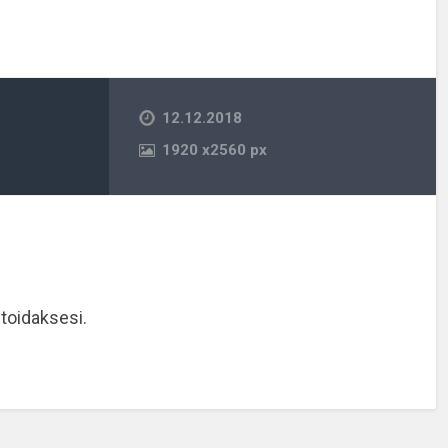
12.12.2018
1920
x
2560 px
oidaksesi.