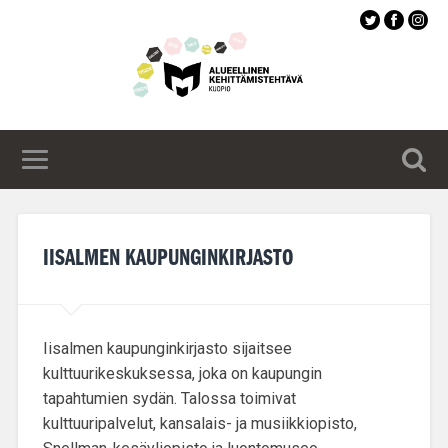
Siirry
pääsisältöön
IISALMEN KAUPUNGINKIRJASTO
Iisalmen kaupunginkirjasto sijaitsee
kulttuurikeskuksessa, joka on
kaupungin
tapahtumien sydän
. Talossa toimivat
kulttuuripalvelut, kansalais- ja musiikkiopisto,