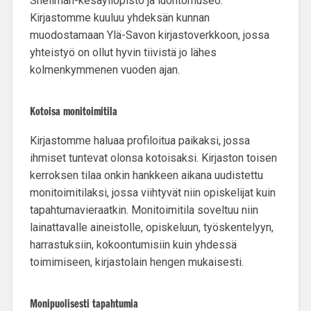
Snellman-kesäyliopisto ja luontomuseo.
Kirjastomme kuuluu yhdeksän kunnan
muodostamaan
Ylä-Savon kirjastoverkkoon,
jossa
yhteistyö on ollut hyvin tiivistä jo lähes
kolmenkymmenen vuoden ajan.
Kotoisa monitoimitila
Kirjastomme haluaa profiloitua paikaksi, jossa
ihmiset tuntevat olonsa kotoisaksi. Kirjaston toisen
kerroksen tilaa onkin hankkeen aikana uudistettu
monitoimitilaksi, jossa viihtyvät niin opiskelijat kuin
tapahtumavieraatkin. Monitoimitila soveltuu niin
lainattavalle aineistolle, opiskeluun, työskentelyyn,
harrastuksiin, kokoontumisiin kuin yhdessä
toimimiseen, kirjastolain hengen mukaisesti.
Monipuolisesti tapahtumia