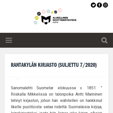
Siirry
pääsisältöön
RANTAKYLÄN KIRJASTO (SULJETTU 7/2020)
Sanomalehti Suometar elokuussa v. 1851: ”
Riiskalla Mikkelissä on talonpoika Antti Manninen
tehnyt kirjaston, johon hän wähitellen on hankkinut
likelle puolitoista sataa nidettä Suomalaisia kirjoja,