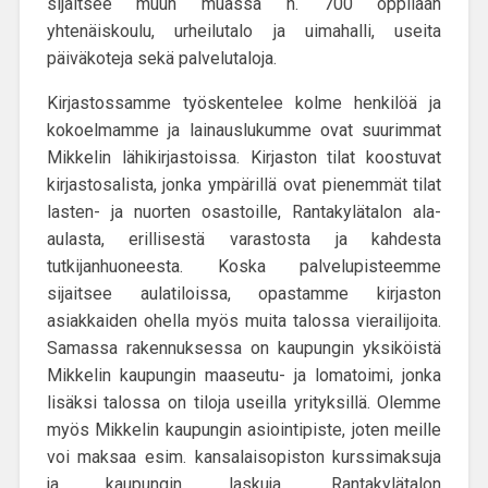
sijaitsee muun muassa n. 700 oppilaan
yhtenäiskoulu, urheilutalo ja uimahalli, useita
päiväkoteja sekä palvelutaloja.
Kirjastossamme työskentelee kolme henkilöä ja
kokoelmamme ja lainauslukumme ovat suurimmat
Mikkelin lähikirjastoissa. Kirjaston tilat koostuvat
kirjastosalista, jonka ympärillä ovat pienemmät tilat
lasten- ja nuorten osastoille, Rantakylätalon ala-
aulasta, erillisestä varastosta ja kahdesta
tutkijanhuoneesta. Koska palvelupisteemme
sijaitsee aulatiloissa, opastamme kirjaston
asiakkaiden ohella myös muita talossa vierailijoita.
Samassa rakennuksessa on kaupungin yksiköistä
Mikkelin kaupungin maaseutu- ja lomatoimi, jonka
lisäksi talossa on tiloja useilla yrityksillä. Olemme
myös Mikkelin kaupungin asiointipiste, joten meille
voi maksaa esim. kansalaisopiston kurssimaksuja
ja kaupungin laskuja. Rantakylätalon