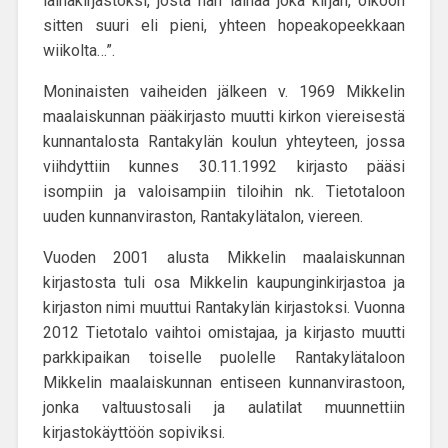
lainakirjastoksi, josta hän lainaa joka kirjan, olkoon
sitten suuri eli pieni, yhteen hopeakopeekkaan
wiikolta…”.
Moninaisten vaiheiden jälkeen v. 1969 Mikkelin
maalaiskunnan pääkirjasto muutti kirkon viereisestä
kunnantalosta Rantakylän koulun yhteyteen, jossa
viihdyttiin kunnes 30.11.1992 kirjasto pääsi
isompiin ja valoisampiin tiloihin nk. Tietotaloon
uuden kunnanviraston, Rantakylätalon, viereen.
Vuoden 2001 alusta Mikkelin maalaiskunnan
kirjastosta tuli osa Mikkelin kaupunginkirjastoa ja
kirjaston nimi muuttui Rantakylän kirjastoksi. Vuonna
2012 Tietotalo vaihtoi omistajaa, ja kirjasto muutti
parkkipaikan toiselle puolelle Rantakylätaloon
Mikkelin maalaiskunnan entiseen kunnanvirastoon,
jonka valtuustosali ja aulatilat muunnettiin
kirjastokäyttöön sopiviksi.