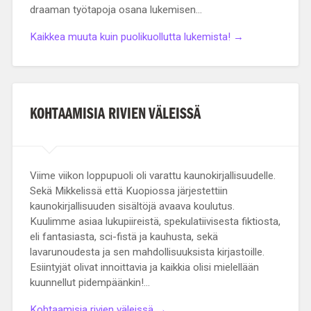
draaman työtapoja osana lukemisen…
Kaikkea muuta kuin puolikuollutta lukemista! →
KOHTAAMISIA RIVIEN VÄLEISSÄ
Viime viikon loppupuoli oli varattu kaunokirjallisuudelle.
Sekä Mikkelissä että Kuopiossa järjestettiin
kaunokirjallisuuden sisältöjä avaava koulutus.
Kuulimme asiaa lukupiireistä, spekulatiivisesta fiktiosta,
eli fantasiasta, sci-fistä ja kauhusta, sekä
lavarunoudesta ja sen mahdollisuuksista kirjastoille.
Esiintyjät olivat innoittavia ja kaikkia olisi mielellään
kuunnellut pidempäänkin!…
Kohtaamisia rivien väleissä →