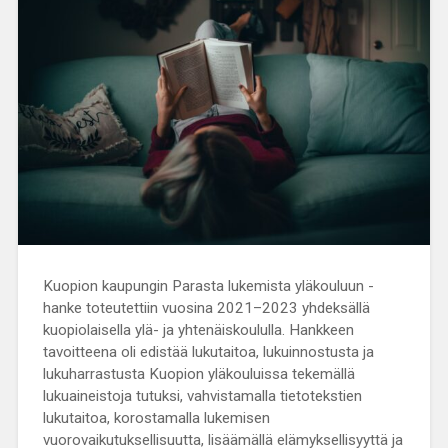
Kuopion kaupungin Parasta lukemista yläkouluun -
hanke toteutettiin vuosina 2021–2023 yhdeksällä
kuopiolaisella ylä- ja yhtenäiskoululla. Hankkeen
tavoitteena oli edistää lukutaitoa, lukuinnostusta ja
lukuharrastusta Kuopion yläkouluissa tekemällä
lukuaineistoja tutuksi, vahvistamalla tietotekstien
lukutaitoa, korostamalla lukemisen
vuorovaikutuksellisuutta, lisäämällä elämyksellisyyttä ja