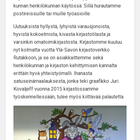
kunnan henkilökunnan käytössä. Sillä hurautamme
postireissuille tai muille työasioille.
Uutuuksista hyllystä, lyhyistä varausjonoista,
hyvistä kokoelmista, kivasta kirjastotilasta ja
varsinkin omatoimikirjastosta.
Kirjastomme kuuluu
nyt kolmatta vuotta Ylä-Savon kirjastoverkko
Rutakkoon
, ja se on asiakkaittemme sekä
henkilökunnan ja kirjaston kehittymisen kannalta
erittäin hyvä yhteistyömalli. Ihanasta
satuseinä
maalauksesta, jonka teki graafikko Juri
Kovaljeff vuonna 2015 kirjastossamme
työskennellessään, tulee myös kiittävää palautetta.