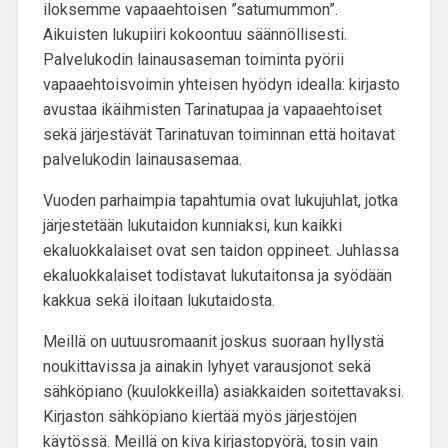
iloksemme vapaaehtoisen ”
satumummon
”.
Aikuisten lukupiiri kokoontuu säännöllisesti.
Palvelukodin lainausaseman
toiminta pyörii
vapaaehtoisvoimin yhteisen hyödyn idealla: kirjasto
avustaa ikäihmisten Tarinatupaa ja vapaaehtoiset
sekä järjestävät Tarinatuvan toiminnan että hoitavat
palvelukodin lainausasemaa.
Vuoden parhaimpia tapahtumia ovat
lukujuhlat, jotka
järjestetään lukutaidon kunniaksi
, kun kaikki
ekaluokkalaiset ovat sen taidon oppineet. Juhlassa
ekaluokkalaiset todistavat lukutaitonsa ja syödään
kakkua sekä iloitaan lukutaidosta.
Meillä on uutuusromaanit joskus suoraan hyllystä
noukittavissa ja ainakin lyhyet varausjonot sekä
sähköpiano
(kuulokkeilla) asiakkaiden soitettavaksi.
Kirjaston sähköpiano kiertää myös järjestöjen
käytössä. Meillä on kiva
kirjastopyörä
, tosin vain