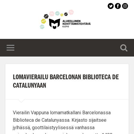
Siirry
pääsisältöön
LOMAVIERAILU BARCELONAN BIBLIOTECA DE
CATALUNYAAN
Vierailin Vappuna lomamatkallani Barcelonassa
Biblioteca de Catalunya
ssa. Kirjasto sijaitsee
jylhässä, goottilaistyylisessä vanhassa