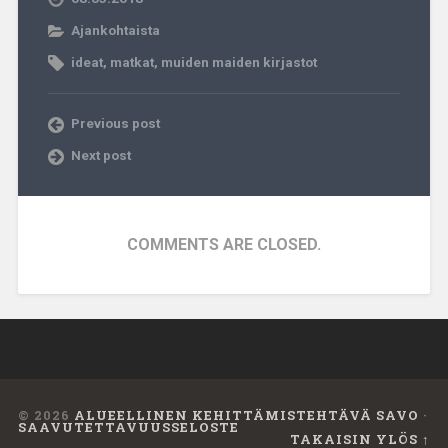
Ajankohtaista
ideat
,
matkat
,
muiden maiden kirjastot
Previous post
Next post
COMMENTS ARE CLOSED.
© 2026
ALUEELLINEN KEHITTÄMISTEHTÄVÄ SAVO
·
SAAVUTETTAVUUSSELOSTE
TAKAISIN YLÖS ↑