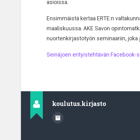
asioissa.
Ensimmäistä kertaa ERTE:n valtakunn
maaliskuussa. AKE Savon opintomatka
nuortenkirjastotyön seminaariin, joka
Seinäjoen erityistehtävän Facebook-s
koulutus.kirjasto