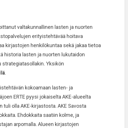
ittanut valtakunnallinen lasten ja nuorten
astopalvelujen erityistehtävää hoitava
a kirjastojen henkilökuntaa sekä jakaa tietoa
kä historia lasten ja nuorten lukutaidon
 strategiatasollakin. Yksikön
lä
.
istehtävän kokoamaan lasten- ja
äjoen ERTE pyysi jokaiselta AKE-alueelta
n tuli olla AKE-kirjastosta. AKE Savosta
okkaita. Ehdokkaita saatiin kolme, ja
stajan arpomalla. Alueen kirjastojen