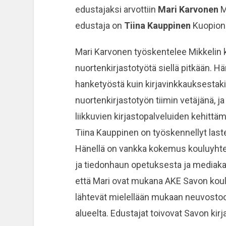
edustajaksi arvottiin
Mari Karvonen
M
edustaja on
Tiina Kauppinen
Kuopion 
Mari Karvonen työskentelee Mikkelin ki
nuortenkirjastotyötä siellä pitkään. H
hanketyöstä kuin kirjavinkkauksestakin
nuortenkirjastotyön tiimin vetäjänä, 
liikkuvien kirjastopalveluiden kehitt
Tiina Kauppinen on työskennellyt laste
Hänellä on vankka kokemus kouluyhtei
ja tiedonhaun opetuksesta ja mediaka
että Mari ovat mukana AKE Savon kou
lähtevät mielellään mukaan neuvostoo
alueelta. Edustajat toivovat Savon kir