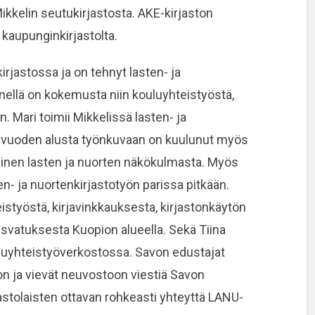
ikkelin seutukirjastosta. AKE-kirjaston
kaupunginkirjastolta.
rjastossa ja on tehnyt lasten- ja
änellä on kokemusta niin kouluyhteistyöstä,
. Mari toimii Mikkelissä lasten- ja
ja vuoden alusta työnkuvaan on kuulunut myös
äminen lasten ja nuorten näkökulmasta. Myös
n- ja nuortenkirjastotyön parissa pitkään.
styöstä, kirjavinkkauksesta, kirjastonkäytön
svatuksesta Kuopion alueella. Sekä Tiina
luyhteistyöverkostossa. Savon edustajat
n ja vievät neuvostoon viestiä Savon
jastolaisten ottavan rohkeasti yhteyttä LANU-