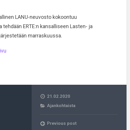
allinen LANU-neuvosto kokoontuu
 tehdään ERTE:n kansalliseen Lasten- ja
 järjestetään marraskuussa.
ivu
21.02.2020
Ajankohtaista
Previous post