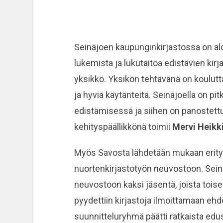
Seinäjoen kaupunginkirjastossa on alo
lukemista ja lukutaitoa edistävien kirj
yksikkö. Yksikön tehtävänä on koulutta
ja hyviä käytänteitä. Seinäjoella on pit
edistämisessä ja siihen on panostettu
kehityspäällikkönä toimii
Mervi Heikki
Myös Savosta lähdetään mukaan erity
nuortenkirjastotyön neuvostoon. Sein
neuvostoon kaksi jäsentä, joista toise
pyydettiin kirjastoja ilmoittamaan ehd
suunnitteluryhmä päätti ratkaista edu