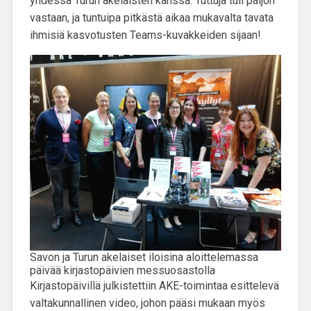
yhdessä Turun akelaisten kanssa. Tuttuja tuli paljon
vastaan, ja tuntuipa pitkästä aikaa mukavalta tavata
ihmisiä kasvotusten Teams-kuvakkeiden sijaan!
Savon ja Turun akelaiset iloisina aloittelemassa
päivää kirjastopäivien messuosastolla
Kirjastopäivillä julkistettiin AKE-toimintaa esittelevä
valtakunnallinen video, johon pääsi mukaan myös