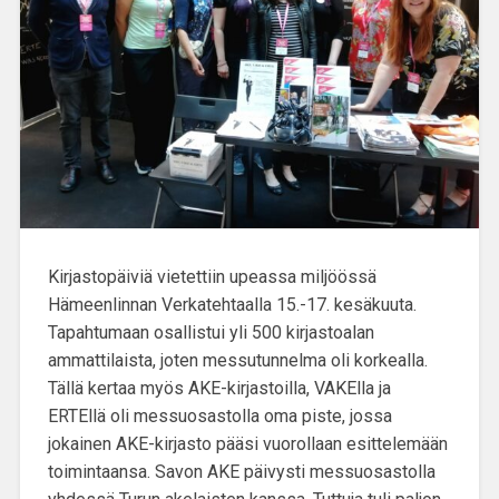
Kirjastopäiviä vietettiin upeassa miljöössä
Hämeenlinnan Verkatehtaalla 15.-17. kesäkuuta.
Tapahtumaan osallistui yli 500 kirjastoalan
ammattilaista, joten messutunnelma oli korkealla.
Tällä kertaa myös AKE-kirjastoilla, VAKElla ja
ERTEllä oli messuosastolla oma piste, jossa
jokainen AKE-kirjasto pääsi vuorollaan esittelemään
toimintaansa. Savon AKE päivysti messuosastolla