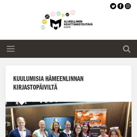
Siirry
pääsisältöön
KUULUMISIA HÄMEENLINNAN
KIRJASTOPÄIVILTÄ