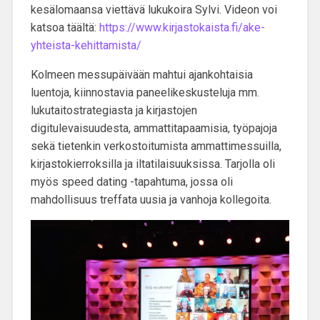
kesälomaansa viettävä lukukoira Sylvi. Videon voi
katsoa täältä:
https://www.kirjastokaista.fi/ake-
yhteista-kehittamista/
Kolmeen messupäivään mahtui ajankohtaisia
luentoja, kiinnostavia paneelikeskusteluja mm.
lukutaitostrategiasta ja kirjastojen
digitulevaisuudesta, ammattitapaamisia, työpajoja
sekä tietenkin verkostoitumista ammattimessuilla,
kirjastokierroksilla ja iltatilaisuuksissa. Tarjolla oli
myös speed dating -tapahtuma, jossa oli
mahdollisuus treffata uusia ja vanhoja kollegoita.