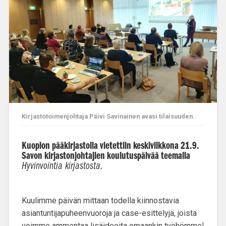
Kirjastotoimenjohtaja Päivi Savinainen avasi tilaisuuden.
Kuopion pääkirjastolla vietettiin keskiviikkona 21.9.
Savon kirjastonjohtajien koulutuspäivää teemalla
Hyvinvointia kirjastosta.
Kuulimme päivän mittaan todella kiinnostavia
asiantuntijapuheenvuoroja ja case-esittelyjä, joista
voimme ammentaa lisäideoita omaankin työhömme!