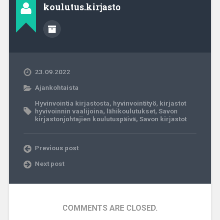
koulutus.kirjasto
23.09.2022
Ajankohtaista
Hyvinvointia kirjastosta
,
hyvinvointityö
,
kirjastot
hyvivoinnin vaalijoina
,
lähikoulutukset
,
Savon
kirjastonjohtajien koulutuspäivä
,
Savon kirjastot
Previous post
Next post
COMMENTS ARE CLOSED.