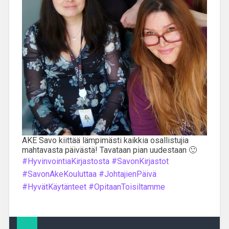
AKE Savo kiittää lämpimästi kaikkia osallistujia
mahtavasta päivästä! Tavataan pian uudestaan 🙂
#HyvinvointiaKirjastosta
#SavonKirjastot
#SavonAkeKouluttaa
#JohtajienPäivä
#HyvätKäytänteet
#OpitaanToisiltamme