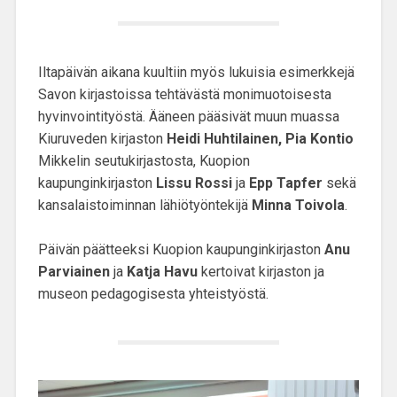
Iltapäivän aikana kuultiin myös lukuisia esimerkkejä
Savon kirjastoissa tehtävästä monimuotoisesta
hyvinvointityöstä. Ääneen pääsivät muun muassa
Kiuruveden kirjaston
Heidi Huhtilainen,
Pia Kontio
Mikkelin seutukirjastosta, Kuopion
kaupunginkirjaston
Lissu Rossi
ja
Epp Tapfer
sekä
kansalaistoiminnan lähiötyöntekijä
Minna Toivola
.
Päivän päätteeksi Kuopion kaupunginkirjaston
Anu
Parviainen
ja
Katja Havu
kertoivat kirjaston ja
museon pedagogisesta yhteistyöstä.