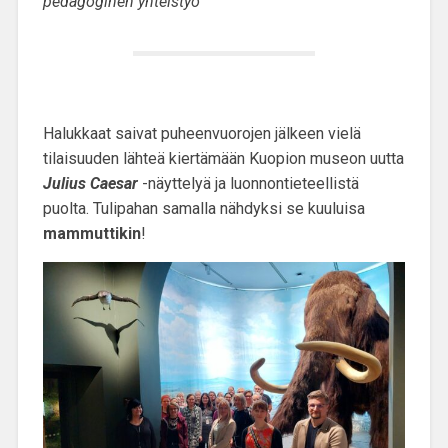
pedagoginen yhteistyö
Halukkaat saivat puheenvuorojen jälkeen vielä
tilaisuuden lähteä kiertämään Kuopion museon uutta
Julius Caesar
-näyttelyä ja luonnontieteellistä
puolta. Tulipahan samalla nähdyksi se kuuluisa
mammuttikin
!