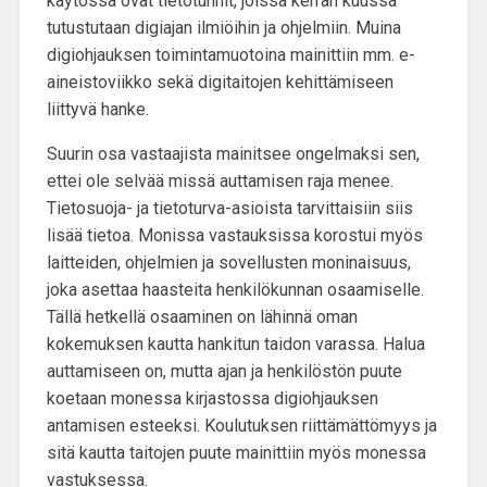
käytössä ovat tietotunnit, joissa kerran kuussa
tutustutaan digiajan ilmiöihin ja ohjelmiin. Muina
digiohjauksen toimintamuotoina mainittiin mm. e-
aineistoviikko sekä digitaitojen kehittämiseen
liittyvä hanke.
Suurin osa vastaajista mainitsee ongelmaksi sen,
ettei ole selvää
missä auttamisen raja menee
.
Tietosuoja- ja tietoturva-asioista tarvittaisiin siis
lisää tietoa. Monissa vastauksissa korostui myös
laitteiden, ohjelmien ja sovellusten moninaisuus
,
joka asettaa haasteita henkilökunnan osaamiselle.
Tällä hetkellä osaaminen on lähinnä oman
kokemuksen kautta hankitun taidon varassa. Halua
auttamiseen on, mutta ajan ja henkilöstön puute
koetaan monessa kirjastossa digiohjauksen
antamisen esteeksi. Koulutuksen riittämättömyys ja
sitä kautta taitojen puute mainittiin myös monessa
vastuksessa.