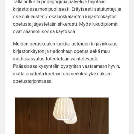
Tällä hetkellä
pedagogisia palveluja tarjotaan
kirjastoissa monipuolisesti
. Erityisesti satutunteja ja
esikoululaisten / ekaluokkalaisten kirjastonkäytön
opetusta järjestetään ahkerasti. Myös lukudiplomit
ovat säännöllisessä käytössä.
Muiden peruskoulun luokka-asteiden kirjavinkkaus,
kirjastonkäytön ja tiedonhaun opetus sekä muu
mediakasvatus toteutetaan vaihtelevasti.
Pääasiassa kysyntään pystytään vastaamaan hyvin,
mutta puutteita koetaan esimerkiksi yläkoulujen
opetustarjonnassa.