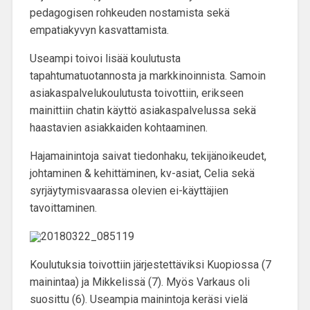
pedagogisen rohkeuden nostamista sekä
empatiakyvyn kasvattamista.
Useampi toivoi lisää koulutusta
tapahtumatuotannosta ja markkinoinnista
. Samoin
asiakaspalvelukoulutusta toivottiin, erikseen
mainittiin chatin käyttö asiakaspalvelussa sekä
haastavien asiakkaiden kohtaaminen.
Hajamainintoja saivat tiedonhaku, tekijänoikeudet,
johtaminen & kehittäminen, kv-asiat, Celia sekä
syrjäytymisvaarassa olevien ei-käyttäjien
tavoittaminen.
Koulutuksia toivottiin järjestettäviksi
Kuopiossa
(7
mainintaa) ja
Mikkelissä
(7). Myös
Varkaus
oli
suosittu (6). Useampia mainintoja keräsi vielä