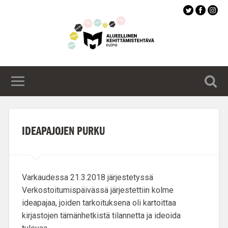
Siirry
pääsisältöön
IDEAPAJOJEN PURKU
Varkaudessa 21.3.2018 järjestetyssä
Verkostoitumispäivässä järjestettiin kolme
ideapajaa, joiden tarkoituksena oli kartoittaa
kirjastojen tämänhetkistä tilannetta ja ideoida