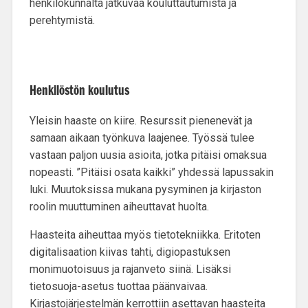
henkilökunnalta jatkuvaa kouluttautumista ja
perehtymistä.
Henkilöstön koulutus
Yleisin haaste on
kiire
. Resurssit pienenevät ja
samaan aikaan työnkuva laajenee. Työssä tulee
vastaan paljon uusia asioita, jotka pitäisi omaksua
nopeasti. ”Pitäisi osata kaikki” yhdessä lapussakin
luki. Muutoksissa mukana pysyminen ja kirjaston
roolin muuttuminen aiheuttavat huolta.
Haasteita aiheuttaa myös
tietotekniikka
. Eritoten
digitalisaation kiivas tahti, digiopastuksen
monimuotoisuus ja rajanveto siinä. Lisäksi
tietosuoja-asetus tuottaa päänvaivaa.
Kirjastojärjestelmän kerrottiin asettavan haasteita