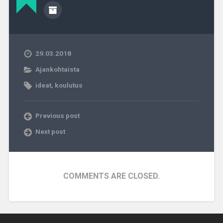
29.03.2018
Ajankohtaista
ideat
,
koulutus
Previous post
Next post
COMMENTS ARE CLOSED.