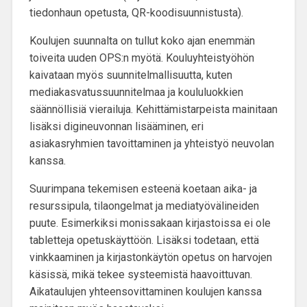
tiedonhaun opetusta, QR-koodisuunnistusta).
Koulujen suunnalta on tullut koko ajan enemmän
toiveita uuden OPS:n myötä.
Kouluyhteistyöhön
kaivataan myös suunnitelmallisuutta
, kuten
mediakasvatussuunnitelmaa ja koululuokkien
säännöllisiä vierailuja. Kehittämistarpeista mainitaan
lisäksi digineuvonnan lisääminen, eri
asiakasryhmien tavoittaminen ja yhteistyö neuvolan
kanssa.
Suurimpana tekemisen esteenä koetaan aika- ja
resurssipula, tilaongelmat ja mediatyövälineiden
puute. Esimerkiksi monissakaan kirjastoissa ei ole
tabletteja opetuskäyttöön. Lisäksi todetaan, että
vinkkaaminen ja kirjastonkäytön opetus on harvojen
käsissä, mikä tekee systeemistä haavoittuvan
.
Aikataulujen yhteensovittaminen koulujen kanssa