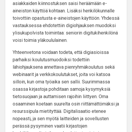
asiakkaiden kiinnostuksen saisi heräämään e-
aineiston käyttöä kohtaan. Lisäksi henkilökunnalle
toivottiin opastusta e-aineistojen käyttöön. Yhdessä
vastauksessa ehdotettiin digiohjauksen muodoksi
ylisukupolvista toimintaa: seniorin digitukihenkilönä
voisi toimia yläkoululainen.
Yhteenvetona voidaan todeta, että digiasioissa
parhaiksi koulutusmuodoiksi todettiin
lähiohjauksena annettava pienryhmäkoulutus sekä
webinaarit ja verkkokoulutukset, joita voi katsoa
silloin, kun oma työaika sen sallii. Suurimmassa
osassa kirjastoja pohditaan samoja kysymyksiä
tietosuojaan ja auttamisen rajoihin liittyen. Oma
osaaminen koetaan suurelta osin riittämättömäksi ja
resurssipula mietityttää.
Digitalisaatio etenee
nopeasti
,
ja sen myötä laitteiden ja sovellusten
perässä pysyminen vaatii kirjastojen