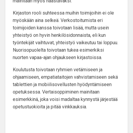
mainitaan myös haastavaksi.
Kirjaston rooli suhteessa muihin toimijoihin ei ole
myöskään aina selkeä. Verkostoitumista eri
toimijoiden kanssa toivotaan lisää, mutta usein
yhteistyö on hyvin henkilösidonnaista, eli kun
työntekijät vaihtuvat, yhteistyö vaikeutuu tai loppuu.
Nuorisopuolelta toivotaan tukea esimerkiksi
nuorten vapaa-ajan ohjaukseen kirjastoissa.
Koulutusta toivotaan
ryhmien vetämiseen ja
ohjaamiseen, empatiataitojen vahvistamiseen sekä
tablettien ja mobiilisovellusten hyödyntämiseen
opetuksessa
. Vertaisoppiminen mainitaan
esimerkkinä, joka voisi madaltaa kynnystä järjestää
opetustuokioita ja pitää vinkkauksia.