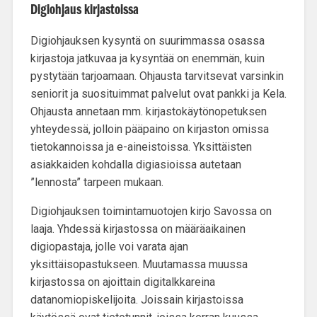
Digiohjaus kirjastoissa
Digiohjauksen kysyntä on suurimmassa osassa
kirjastoja jatkuvaa ja
kysyntää on enemmän, kuin
pystytään tarjoamaan
. Ohjausta tarvitsevat varsinkin
seniorit ja suosituimmat palvelut ovat pankki ja Kela.
Ohjausta annetaan mm. kirjastokäytönopetuksen
yhteydessä, jolloin pääpaino on kirjaston omissa
tietokannoissa ja e-aineistoissa. Yksittäisten
asiakkaiden kohdalla digiasioissa autetaan
”lennosta” tarpeen mukaan.
Digiohjauksen toimintamuotojen kirjo Savossa on
laaja. Yhdessä kirjastossa on määräaikainen
digiopastaja, jolle voi varata ajan
yksittäisopastukseen. Muutamassa muussa
kirjastossa on ajoittain digitalkkareina
datanomiopiskelijoita. Joissain kirjastoissa