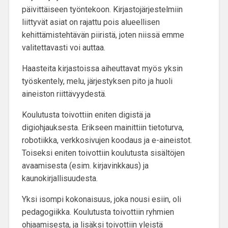
päivittäiseen työntekoon. Kirjastojärjestelmiin
liittyvät asiat on rajattu pois alueellisen
kehittämistehtävän piiristä, joten niissä emme
valitettavasti voi auttaa.
Haasteita kirjastoissa aiheuttavat myös yksin
työskentely, melu, järjestyksen pito ja huoli
aineiston riittävyydestä.
Koulutusta toivottiin
eniten digistä ja
digiohjauksesta
. Erikseen mainittiin tietoturva,
robotiikka, verkkosivujen koodaus ja e-aineistot.
Toiseksi eniten toivottiin koulutusta
sisältöjen
avaamisesta
(esim. kirjavinkkaus) ja
kaunokirjallisuudesta.
Yksi isompi kokonaisuus, joka nousi esiin, oli
pedagogiikka. Koulutusta toivottiin
ryhmien
ohjaamisesta
, ja lisäksi toivottiin yleistä