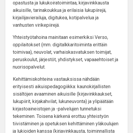
opastusta ja lukukoiratoimintaa, kirjavinkkausta
aikuisille, tarinakoukkua ja erilaisia lukupiirejä,
kirjailijavierailuja, digitukea, kotipalvelua ja
vanhusten virikepiirejä.
Yhteistyötahoina mainitaan
esimerkiksi Verso,
oppilaitokset (mm. digitalkkaritoiminta erittäin
toimivaa), neuvolat, varhaiskasvatuksen toimijat,
peruskoulut, järjestöt, yhdistykset, vapaaehtoiset ja
nuorisopalvelut.
Kehittämiskohteina vastauksissa nähdään
erityisesti
aikuispedagogiikka
: kaunokirjallisten
sisältöjen avaaminen aikuisille (kirjavinkkaukset,
lukupiirit, kirjakahvilat, lukuneuvonta) ja ylipäätään
kirjastoaineistojen ja -palvelujen tunnetuksi
tekeminen. Toisena kärkenä erottuu
yhteistyön
tiivistäminen ja opetuksen kehittäminen yläkoulujen
ja lukioiden kanssa
(kirjavinkkausta, toiminnallista