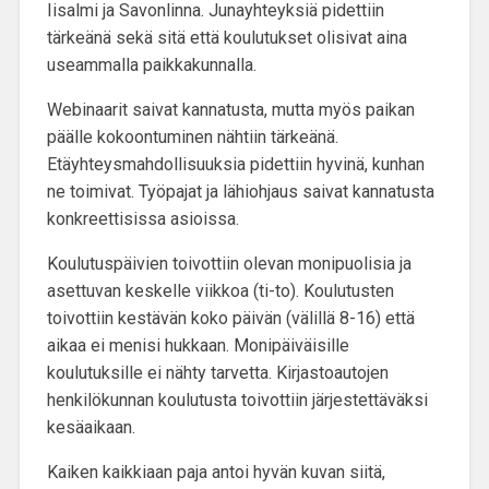
Iisalmi ja Savonlinna. Junayhteyksiä pidettiin
tärkeänä sekä sitä että koulutukset olisivat aina
useammalla paikkakunnalla.
Webinaarit
saivat kannatusta, mutta myös
paikan
päälle kokoontuminen
nähtiin tärkeänä.
Etäyhteysmahdollisuuksia pidettiin hyvinä, kunhan
ne toimivat. Työpajat ja lähiohjaus saivat kannatusta
konkreettisissa asioissa.
Koulutuspäivien toivottiin olevan monipuolisia
ja
asettuvan keskelle viikkoa (ti-to). Koulutusten
toivottiin kestävän koko päivän (välillä 8-16) että
aikaa ei menisi hukkaan. Monipäiväisille
koulutuksille ei nähty tarvetta. Kirjastoautojen
henkilökunnan koulutusta toivottiin järjestettäväksi
kesäaikaan.
Kaiken kaikkiaan paja antoi hyvän kuvan siitä,