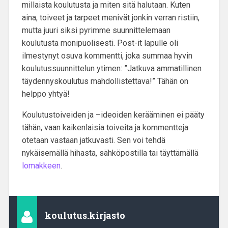
millaista koulutusta ja miten sitä halutaan. Kuten
aina,
toiveet ja tarpeet menivät jonkin verran ristiin
,
mutta juuri siksi pyrimme suunnittelemaan
koulutusta monipuolisesti. Post-it lapulle oli
ilmestynyt osuva kommentti, joka summaa hyvin
koulutussuunnittelun ytimen: ”
Jatkuva ammatillinen
täydennyskoulutus mahdollistettava!
” Tähän on
helppo yhtyä!
Koulutustoiveiden ja –ideoiden kerääminen ei pääty
tähän
, vaan kaikenlaisia toiveita ja kommentteja
otetaan vastaan jatkuvasti. Sen voi tehdä
nykäisemällä hihasta, sähköpostilla tai täyttämällä
lomakkeen
.
koulutus.kirjasto