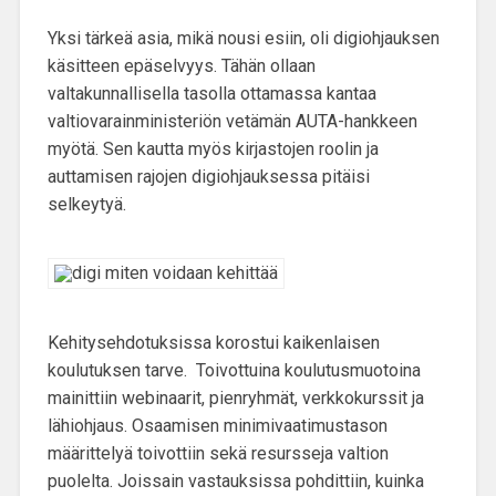
Yksi tärkeä asia, mikä nousi esiin, oli
digiohjauksen
käsitteen epäselvyys
. Tähän ollaan
valtakunnallisella tasolla ottamassa kantaa
valtiovarainministeriön vetämän AUTA-hankkeen
myötä. Sen kautta myös kirjastojen roolin ja
auttamisen rajojen digiohjauksessa pitäisi
selkeytyä.
Kehitysehdotuksissa korostui kaikenlaisen
koulutuksen tarve. Toivottuina koulutusmuotoina
mainittiin
webinaarit, pienryhmät, verkkokurssit ja
lähiohjaus
. Osaamisen minimivaatimustason
määrittelyä toivottiin sekä resursseja valtion
puolelta. Joissain vastauksissa pohdittiin, kuinka