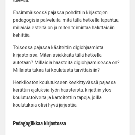
tulevaa.
Ensimmäisessä pajassa pohdittiin
kirjastojen
pedagogisia palveluita
: mitä tällä hetkellä tapahtuu,
millaisia esteitä on ja miten toimintaa haluttaisiin
kehittää.
Toisessa pajassa käsiteltiin
digiohjaamista
kirjastoissa
. Miten asiakkaita tällä hetkellä
autetaan? Millaisia haasteita digiohjaamisessa on?
Millaista tukea tai koulutusta tarvittaisiin?
Henkilöstön koulutukseen
keskittyvässä pajassa
kerättiin ajatuksia työn haasteista, kirjattiin ylös
koulutustoiveita ja kartoitettiin tapoja, joilla
koulutuksia olisi hyvä järjestää.
Pedagogiikkaa kirjastossa