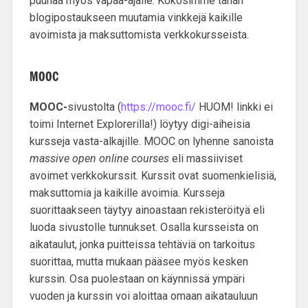
puuhaa myös vapaa-ajalle. Kokosimme tähän
blogipostaukseen muutamia vinkkejä
kaikille
avoimista ja maksuttomista verkkokursseista
.
MOOC
MOOC-
sivustolta (
https://mooc.fi/
HUOM! linkki ei
toimi Internet Explorerilla!) löytyy digi-aiheisia
kursseja
vasta-alkajille.
MOOC
on lyhenne sanoista
massive open online courses
eli massiiviset
avoimet verkkokurssit. Kurssit ovat
suomenkielisiä
,
maksuttomia
ja
kaikille avoimia
. Kursseja
suorittaakseen täytyy ainoastaan rekisteröityä eli
luoda sivustolle tunnukset. Osalla kursseista on
aikataulut, jonka puitteissa tehtäviä on tarkoitus
suorittaa, mutta mukaan pääsee myös kesken
kurssin. Osa puolestaan on käynnissä ympäri
vuoden ja kurssin voi aloittaa omaan aikatauluun