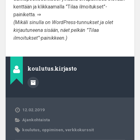
kenttään ja klikkaamalla ”Tilaa ilmoitukset”-
painiketta. ⇒
(Mikäli sinulla on WordPress-tunnukset ja olet
kirjautuneena sisään, näet pelkän ”Tilaa
ilmoitukset”-painikkeen.)
koulutus.kirjasto
12.02.2019
Ajankohtaista
koulutus
,
oppiminen
,
verkkokurssit