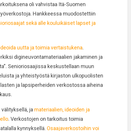
arkoituksena oli vahvistaa Itä-Suomen
styöverkostoja. Hankkeessa muodostettiin
oriosaajat sekä alle kouluikäiset lapset ja
 ideoida uutta ja toimia vertaistukena
.
erkiksi digineuvontamateriaalien jakaminen ja
ta”. Senioriosaajissa keskustellaan muun
uista ja yhteistyöstä kirjaston ulkopuolisten
 lasten ja lapsiperheiden verkostossa aiheina
kkaus.
älityksellä, ja
materiaalien, ideoiden ja
ello
. Verkostojen on tarkoitus toimia
talalla kynnyksellä.
Osaajaverkostoihin voi