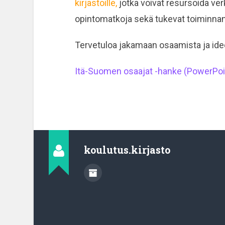
kirjastoille,
jotka voivat resursoida ver
opintomatkoja sekä tukevat toiminnan
Tervetuloa jakamaan osaamista ja ide
Itä-Suomen osaajat -hanke (PowerPoi
koulutus.kirjasto