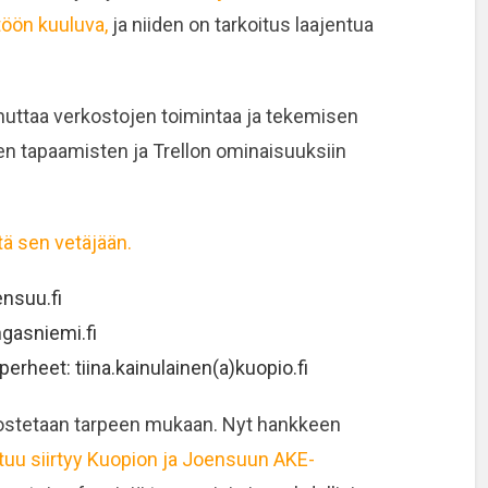
töön kuuluva,
ja niiden on tarkoitus laajentua
nuttaa verkostojen toimintaa ja tekemisen
n tapaamisten ja Trellon ominaisuuksiin
tä sen vetäjään.
ensuu.fi
ngasniemi.fi
iperheet: tiina.kainulainen(a)kuopio.fi
ostetaan tarpeen mukaan. Nyt hankkeen
tuu siirtyy Kuopion ja Joensuun AKE-