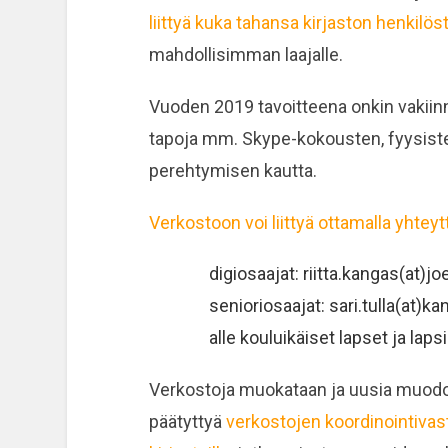
liittyä kuka tahansa kirjaston henkilös
mahdollisimman laajalle.
Vuoden 2019 tavoitteena onkin vakiin
tapoja mm. Skype-kokousten, fyysiste
perehtymisen kautta.
Verkostoon voi liittyä ottamalla yhteyt
digiosaajat: riitta.kangas(at)jo
senioriosaajat: sari.tulla(at)ka
alle kouluikäiset lapset ja laps
Verkostoja muokataan ja uusia muod
päätyttyä
verkostojen koordinointivas