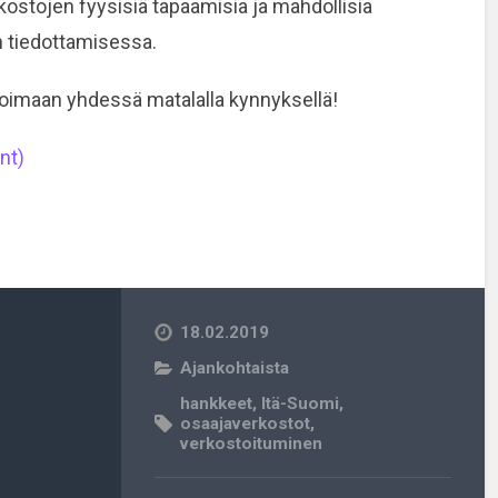
kostojen fyysisiä tapaamisia ja mahdollisia
 tiedottamisessa.
oimaan yhdessä matalalla kynnyksellä!
nt)
18.02.2019
Ajankohtaista
hankkeet
,
Itä-Suomi
,
osaajaverkostot
,
verkostoituminen