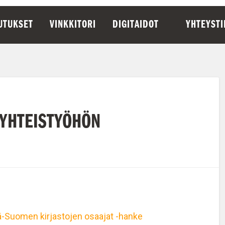
UTUKSET
VINKKITORI
DIGITAIDOT
YHTEYST
 YHTEISTYÖHÖN
ä-Suomen kirjastojen osaajat -hanke