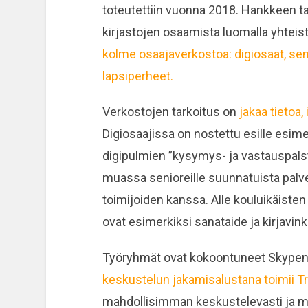
toteutettiin vuonna 2018. Hankkeen t
kirjastojen osaamista luomalla yhtei
kolme osaajaverkostoa: digiosaat, seni
lapsiperheet.
Verkostojen tarkoitus on
jakaa tietoa,
Digiosaajissa on nostettu esille esim
digipulmien ”kysymys- ja vastauspals
muassa senioreille suunnatuista palvel
toimijoiden kanssa. Alle kouluikäisten
ovat esimerkiksi sanataide ja kirjavin
Työryhmät ovat kokoontuneet Skypen v
keskustelun jakamisalustana toimii Tr
mahdollisimman keskustelevasti ja ma