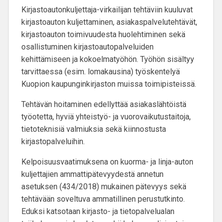
Kirjastoautonkuljettaja-virkailijan tehtäviin kuuluvat
kirjastoauton kuljettaminen, asiakaspalvelutehtävät,
kirjastoauton toimivuudesta huolehtiminen sekä
osallistuminen kirjastoautopalveluiden
kehittämiseen ja kokoelmatyöhön. Työhön sisältyy
tarvittaessa (esim. lomakausina) työskentelyä
Kuopion kaupunginkirjaston muissa toimipisteissä.
Tehtävän hoitaminen edellyttää asiakaslähtöistä
työotetta, hyviä yhteistyö- ja vuorovaikutustaitoja,
tietoteknisiä valmiuksia sekä kiinnostusta
kirjastopalveluihin.
Kelpoisuusvaatimuksena on kuorma- ja linja-auton
kuljettajien ammattipätevyydestä annetun
asetuksen (434/2018) mukainen pätevyys sekä
tehtävään soveltuva ammatillinen perustutkinto.
Eduksi katsotaan kirjasto- ja tietopalvelualan