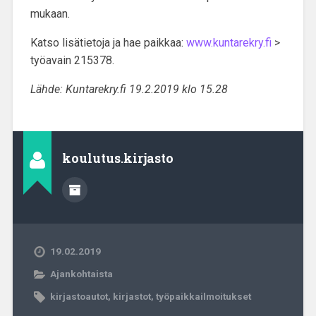
mukaan.
Katso lisätietoja ja hae paikkaa:
www.kuntarekry.fi
>
työavain 215378.
Lähde: Kuntarekry.fi 19.2.2019 klo 15.28
koulutus.kirjasto
19.02.2019
Ajankohtaista
kirjastoautot
,
kirjastot
,
työpaikkailmoitukset