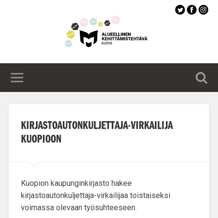
Siirry
pääsisältöön
KIRJASTOAUTONKULJETTAJA-VIRKAILIJA
KUOPIOON
Kuopion kaupunginkirjasto hakee
kirjastoautonkuljettaja-virkailijaa
toistaiseksi
voimassa olevaan työsuhteeseen.