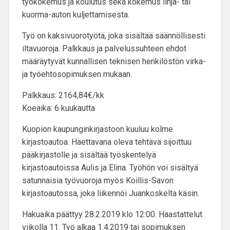
työkokemus ja koulutus sekä kokemus linja- tai
kuorma-auton kuljettamisesta.
Työ on kaksivuorotyötä, joka sisältää säännöllisesti
iltavuoroja. Palkkaus ja palvelussuhteen ehdot
määräytyvät kunnallisen teknisen henkilöstön virka-
ja työehtosopimuksen mukaan.
Palkkaus: 2164,84€/kk
Koeaika: 6 kuukautta
Kuopion kaupunginkirjastoon kuuluu kolme
kirjastoautoa. Haettavana oleva tehtävä sijoittuu
pääkirjastolle ja sisältää työskentelyä
kirjastoautoissa Aulis ja Elina. Työhön voi sisältyä
satunnaisia työvuoroja myös Koillis-Savon
kirjastoautossa, joka liikennöi Juankoskelta käsin.
Hakuaika päättyy 28.2.2019 klo 12:00. Haastattelut
viikolla 11. Työ alkaa 1.4.2019 tai sopimuksen