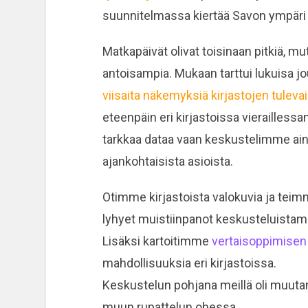
suunnitelmassa kiertää Savon ympäri 
Matkapäivät olivat toisinaan pitkiä, m
antoisampia. Mukaan tarttui lukuisa j
viisaita näkemyksiä kirjastojen tuleva
eteenpäin eri kirjastoissa vieraille
tarkkaa dataa vaan keskustelimme aina
ajankohtaisista asioista.
Otimme kirjastoista valokuvia ja tei
lyhyet muistiinpanot keskusteluista
Lisäksi kartoitimme
vertaisoppimisen
mahdollisuuksia eri kirjastoissa.
Keskustelun pohjana meillä oli muutam
muun rupattelun ohessa.