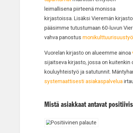
leimallisena piirteenä monissa
kirjastoissa. Lisäksi Vieremän kirja
pääsimme tutustumaan 60-luvun Viere
vahva panostus
monikulttuurisuusty
Vuorelan kirjasto on alueemme ainoa
sijaitseva kirjasto, jossa on kuitenkin
kouluyhteistyö ja satutunnit. Mäntyha
systemaattisesti asiakaspalvelua
irta
Mistä asiakkaat antavat positiivi