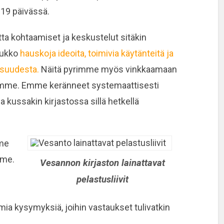
19 päivässä.
utta kohtaamiset ja keskustelut sitäkin
oukko
hauskoja ideoita, toimivia käytänteitä ja
isuudesta.
Näitä pyrimme myös vinkkaamaan
ssamme. Emme keränneet systemaattisesti
 kussakin kirjastossa sillä hetkellä
mme
mme.
Vesannon kirjaston lainattavat
pelastusliivit
ia kysymyksiä, joihin vastaukset tulivatkin