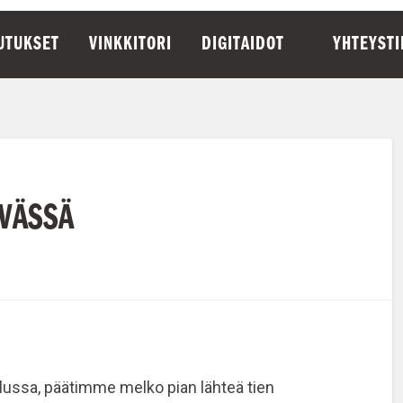
UTUKSET
VINKKITORI
DIGITAIDOT
YHTEYST
IVÄSSÄ
lussa, päätimme melko pian lähteä tien