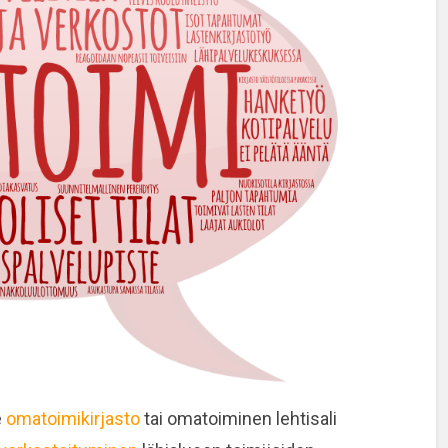
e
omatoimikirjasto
tai omatoiminen lehtisali