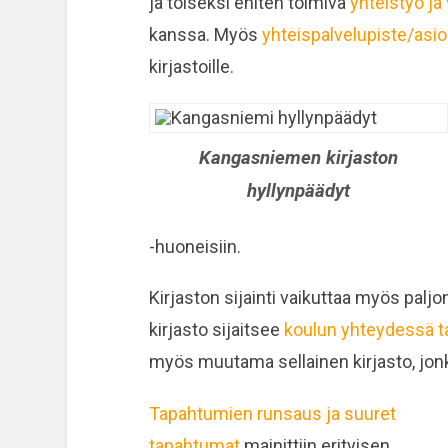
ja toiseksi eniten toimiva
yhteistyö ja
kanssa. Myös
yhteispalvelupiste/asio
kirjastoille.
Kangasniemen kirjaston
hyllynpäädyt
-huoneisiin.
Kirjaston sijainti vaikuttaa myös paljo
kirjasto sijaitsee
koulun yhteydessä t
myös muutama sellainen kirjasto, jo
Tapahtumien runsaus ja suuret
tapahtumat
mainittiin erityisen