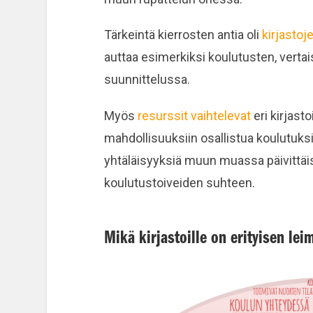
Tärkeintä kierrosten antia oli
kirjastoj
auttaa esimerkiksi koulutusten, verta
suunnittelussa.
Myös
resurssit vaihtelevat
eri kirjasto
mahdollisuuksiin osallistua koulutuksi
yhtäläisyyksiä muun muassa päivittäi
koulutustoiveiden suhteen.
Mikä kirjastoille on erityisen lei