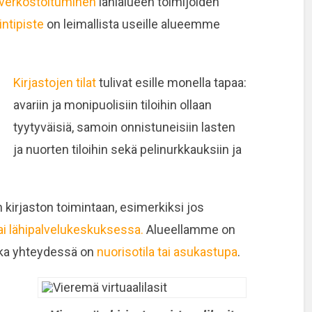
 verkostoituminen
lähialueen toimijoiden
intipiste
on leimallista useille alueemme
Kirjastojen tilat
tulivat esille monella tapaa:
avariin ja monipuolisiin tiloihin ollaan
tyytyväisiä, samoin onnistuneisiin lasten
ja nuorten tiloihin sekä pelinurkkauksiin ja
n kirjaston toimintaan, esimerkiksi jos
ai lähipalvelukeskuksessa.
Alueellamme on
nka yhteydessä on
nuorisotila tai asukastupa
.