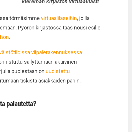
Vieremän kirjaston virtuaalilasit
stossa törmäsimme
virtuaalilaseihin
, joilla
mään. Pyörön kirjastossa taas nousi esille
öhön
.
väistötiloissa viipalerakennuksessa
 onnistuttu säilyttämään aktiivinen
rjulla puolestaan on
uudistettu
utumaan tiskistä asiakkaiden pariin.
sta palautetta?