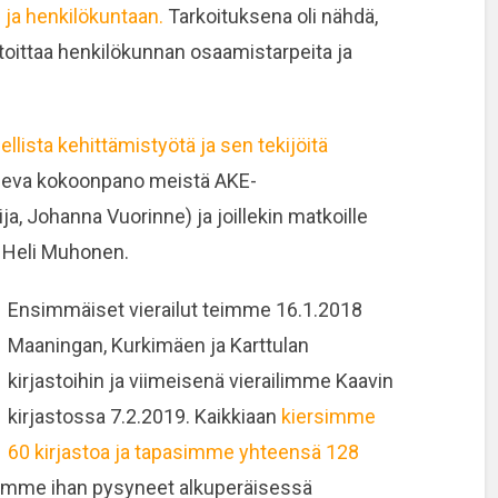
 ja henkilökuntaan.
Tarkoituksena oli nähdä,
artoittaa henkilökunnan osaamistarpeita ja
ellista kehittämistyötä ja sen tekijöitä
eleva kokoonpano meistä AKE-
ija, Johanna Vuorinne) ja joillekin matkoille
 Heli Muhonen.
Ensimmäiset vierailut teimme 16.1.2018
Maaningan, Kurkimäen ja Karttulan
kirjastoihin ja viimeisenä vierailimme Kaavin
kirjastossa 7.2.2019. Kaikkiaan
kiersimme
60 kirjastoa ja tapasimme yhteensä 128
li emme ihan pysyneet alkuperäisessä