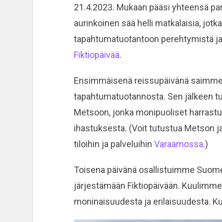
21.4.2023. Mukaan pääsi yhteensä par
aurinkoinen sää helli matkalaisia, jotk
tapahtumatuotantoon perehtymistä ja 
Fiktiopäivää
.
Ensimmäisenä reissupäivänä saimme k
tapahtumatuotannosta. Sen jälkeen t
Metsoon, jonka monipuoliset harrast
ihastuksesta. (Voit tutustua Metson j
tiloihin ja palveluihin
Varaamossa
.)
Toisena päivänä osallistuimme Suome
järjestämään Fiktiopäivään. Kuulimme
moninaisuudesta ja erilaisuudesta. Kuk