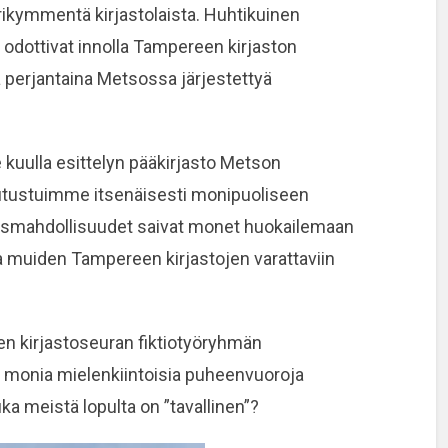
ikymmentä kirjastolaista. Huhtikuinen
a odottivat innolla Tampereen kirjaston
perjantaina Metsossa järjestettyä
uulla esittelyn pääkirjasto Metson
utustuimme itsenäisesti monipuoliseen
usmahdollisuudet saivat monet huokailemaan
a muiden Tampereen kirjastojen varattaviin
n kirjastoseuran fiktiotyöryhmän
 monia mielenkiintoisia puheenvuoroja
a meistä lopulta on ”tavallinen”?