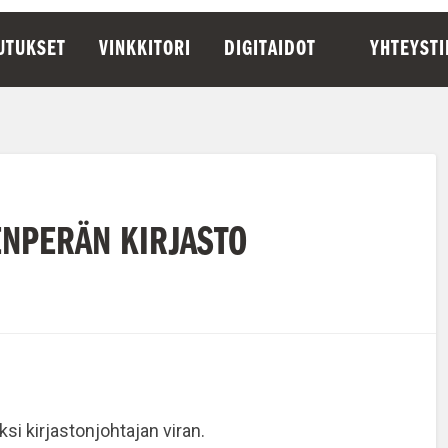
UTUKSET
VINKKITORI
DIGITAIDOT
YHTEYST
ENPERÄN KIRJASTO
aksi
kirjastonjohtajan viran
.