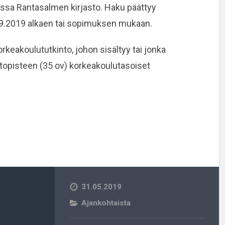
ussa Rantasalmen kirjasto. Haku päättyy
1.9.2019 alkaen tai sopimuksen mukaan.
eakoulututkinto, johon sisältyy tai jonka
ntopisteen (35 ov) korkeakoulutasoiset
31.05.2019
Ajankohtaista