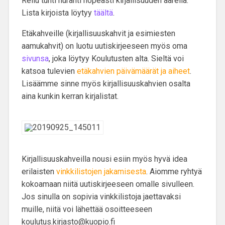
Reilu tunti hurahti nopeasti kirjallisuuden äärellä.
Lista kirjoista löytyy
täältä
.
Etäkahveille (kirjallisuuskahvit ja esimiesten
aamukahvit) on luotu uutiskirjeeseen myös oma
sivunsa
, joka löytyy Koulutusten alta. Sieltä voi
katsoa tulevien
etäkahvien päivämäärät ja aiheet
.
Lisäämme sinne myös kirjallisuuskahvien osalta
aina kunkin kerran kirjalistat.
Kirjallisuuskahveilla nousi esiin myös hyvä idea
erilaisten
vinkkilistojen jakamisesta
. Aiomme ryhtyä
kokoamaan niitä uutiskirjeeseen omalle sivulleen.
Jos sinulla on sopivia vinkkilistoja jaettavaksi
muille, niitä voi lähettää osoitteeseen
koulutus.kirjasto@kuopio.fi