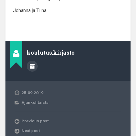
Johanna ja Tiina
koulutus.kirjasto
25.09.2019
Ajankohtaista
Previous post
Next post