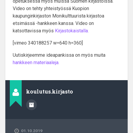
opetuksessa myös muissa Suomen kirjastoissa.
Video on tehty yhteistyössä Kuopion
kaupunginkirjaston Monikulttuurista kirjastoa
etsimässä -hankkeen kanssa. Video on
katsottavissa myös
Kirjastokaistalla.
[vimeo 340188257 w=640 h=360]
Uutiskirjeemme ideapankissa on myös muita
hankkeen materiaaleja.
koulutus.kirjasto
01.10.2019