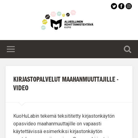
Siirry
pääsisältöön
KIRJASTOPALVELUT MAAHANMUUTTAJILLE -
VIDEO
KuoHuLabin tekemä teksititetty kirjastonkäytön
opasvideo maahanmuuttajille on vapaasti
käytettävissä esimerkiksi kirjastonkäytön