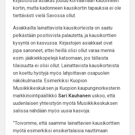
kirjastoissa asiakas joutuu korvaamaan kadonneen
kortin, mutta kadonneen kausikortin tapauksia ei ole
tiettävästi vielä Savossa ollut.
Asiakkailta lainattavista kausikorteista on saatu
pelkästään positiivista palautetta, ja kausikorttien
kysyntä on kasvussa. Kirjastojen asiakkaat ovat
jopa sanoneet, ettei heillä olisi ollut varaa mennä
esim. jääkiekkopelejä katsomaan, jos tällaista
tilaisuutta ei olisi ollut. Lainattavista kausikorteista
on koettu hyötyjä myös lahjoittavan osapuolen
näkökulmasta. Esimerkiksi Kuopion
Musiikkikeskuksen ja Kuopion kaupunginorkesterin
markkinointipäällikkö
Sari Kauhanen
uskoo, että
uudenlaisen yhteistyön myötä Musiikkikeskuksen
salissa nähdään myös uusia kasvoja.
”Toivomme, että saamme lainattavien kausikorttien
myötä esimerkiksi ensikertalaisia nauttimaan