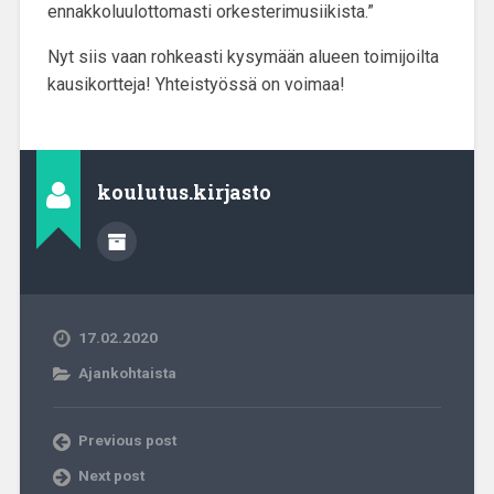
ennakkoluulottomasti orkesterimusiikista.”
Nyt siis vaan rohkeasti kysymään alueen toimijoilta
kausikortteja! Yhteistyössä on voimaa!
koulutus.kirjasto
17.02.2020
Ajankohtaista
Previous post
Next post