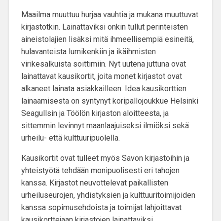
Maailma muuttuu hurjaa vauhtia ja mukana muuttuvat
kirjastotkin. Lainattaviksi onkin tullut perinteisten
aineistolajien lisäksi mitä ihmeellisempiä esineitä,
hulavanteista lumikenkiin ja ikäihmisten
virikesalkuista soittimiin. Nyt uutena juttuna ovat
lainattavat kausikortit, joita monet kirjastot ovat
alkaneet lainata asiakkailleen. Idea kausikorttien
lainaamisesta on syntynyt koripallojoukkue Helsinki
Seagullsin ja Töölön kirjaston aloitteesta, ja
sittemmin levinnyt maanlaajuiseksi ilmiöksi sekä
urheilu- että kulttuuripuolella.
Kausikortit ovat tulleet myös Savon kirjastoihin ja
yhteistyötä tehdään monipuolisesti eri tahojen
kanssa. Kirjastot neuvottelevat paikallisten
urheiluseurojen, yhdistyksien ja kulttuuritoimijoiden
kanssa sopimusehdoista ja toimijat lahjoittavat
kausikorttejaan kirjastojen lainattaviksi.