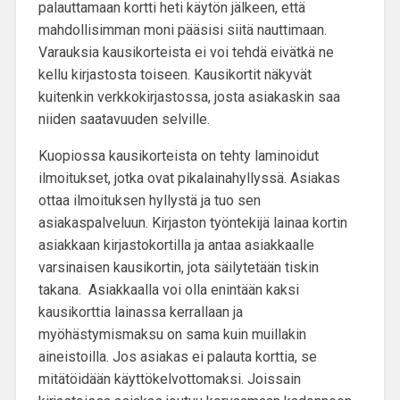
palauttamaan kortti heti käytön jälkeen, että
mahdollisimman moni pääsisi siitä nauttimaan.
Varauksia kausikorteista ei voi tehdä eivätkä ne
kellu kirjastosta toiseen. Kausikortit näkyvät
kuitenkin verkkokirjastossa, josta asiakaskin saa
niiden saatavuuden selville.
Kuopiossa kausikorteista on tehty laminoidut
ilmoitukset, jotka ovat pikalainahyllyssä. Asiakas
ottaa ilmoituksen hyllystä ja tuo sen
asiakaspalveluun. Kirjaston työntekijä lainaa kortin
asiakkaan kirjastokortilla ja antaa asiakkaalle
varsinaisen kausikortin, jota säilytetään tiskin
takana. Asiakkaalla voi olla enintään kaksi
kausikorttia lainassa kerrallaan ja
myöhästymismaksu on sama kuin muillakin
aineistoilla. Jos asiakas ei palauta korttia, se
mitätöidään käyttökelvottomaksi. Joissain