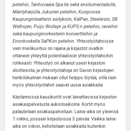
peleihin, Tanhuvaara Spa:lle sekä ensilumenladulle,
Mäntyharjulla Jukurien peleihin, Kuopiossa
Kaupunginteatterin esityksiin, KalPan, Steelersin, SB
Welhojen, Puijo Wolleyn ja KUPS:n peleihin, raveihin
sekä kaupunginorkesterin konsertteihin ja
Enonkoskella SaPKon peleihin.
Yhteistyötahoissa
vain mielikuvitus on rajana ja kirjastot ovatkin
ottaneet yhteyttä potentiaalisiin yhteistyötahoihin
rohkeasti. Yhteistyö on alkanut usein kirjaston
aloitteesta, ja yhteistyötahoja on Savon kirjastojen
henkilökunnan mukaan ollut helppo löytää, sillä näin
myös yhteistyötahot saavat uusia asiakkaita.
Käytännössä kausikortit ovat lainattavissa kirjaston
asiakaspalvelusta aukioloaikoina. Kortit myös
palautetaan asiakaspalveluun. Laina-aika on yleensä
1 viikko, joissain kirjastoissa 3 päivää. Vaikka laina-
aika on viikon, kehotetaan asiakkaita kuitenkin