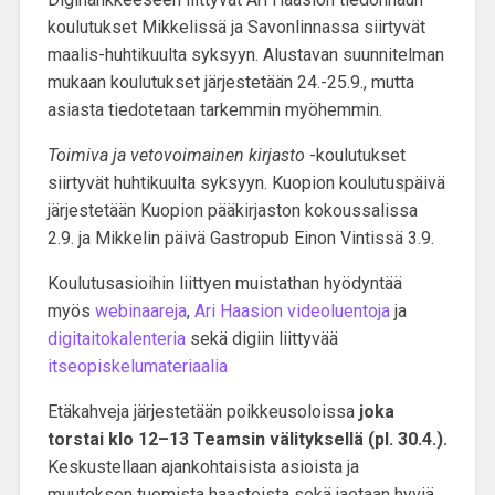
koulutukset Mikkelissä ja Savonlinnassa siirtyvät
maalis-huhtikuulta syksyyn. Alustavan suunnitelman
mukaan koulutukset järjestetään 24.-25.9., mutta
asiasta tiedotetaan tarkemmin myöhemmin.
Toimiva ja vetovoimainen kirjasto
-koulutukset
siirtyvät huhtikuulta syksyyn. Kuopion koulutuspäivä
järjestetään Kuopion pääkirjaston kokoussalissa
2.9. ja Mikkelin päivä Gastropub Einon Vintissä 3.9.
Koulutusasioihin liittyen muistathan hyödyntää
myös
webinaareja
,
Ari Haasion videoluentoja
ja
digitaitokalenteria
sekä digiin liittyvää
itseopiskelumateriaalia
Etäkahveja järjestetään poikkeusoloissa
joka
torstai klo 12–13 Teamsin välityksellä (pl. 30.4.).
Keskustellaan ajankohtaisista asioista ja
muutoksen tuomista haasteista sekä jaetaan hyviä