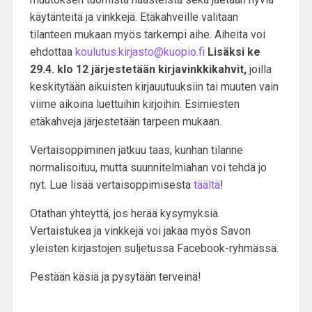
käytänteitä ja vinkkejä. Etäkahveille valitaan
tilanteen mukaan myös tarkempi aihe. Aiheita voi
ehdottaa
koulutus.kirjasto@kuopio.fi
Lisäksi ke
29.4. klo 12 järjestetään kirjavinkkikahvit,
joilla
keskitytään aikuisten kirjauutuuksiin tai muuten vain
viime aikoina luettuihin kirjoihin. Esimiesten
etäkahveja järjestetään tarpeen mukaan.
Vertaisoppiminen jatkuu taas, kunhan tilanne
normalisoituu, mutta suunnitelmiahan voi tehdä jo
nyt. Lue lisää vertaisoppimisesta
täältä
!
Otathan yhteyttä, jos herää kysymyksiä.
Vertaistukea ja vinkkejä voi jakaa myös Savon
yleisten kirjastojen suljetussa Facebook-ryhmässä.
Pestään käsiä ja pysytään terveinä!