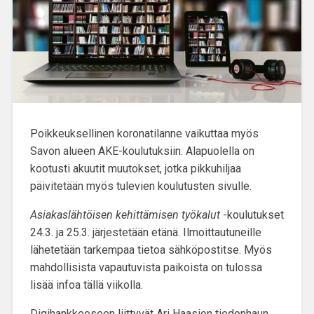
Poikkeuksellinen koronatilanne vaikuttaa myös
Savon alueen AKE-koulutuksiin. Alapuolella on
kootusti akuutit muutokset, jotka pikkuhiljaa
päivitetään myös tulevien koulutusten sivulle.
Asiakaslähtöisen kehittämisen työkalut
-koulutukset
24.3. ja 25.3. järjestetään etänä. Ilmoittautuneille
lähetetään tarkempaa tietoa sähköpostitse. Myös
mahdollisista vapautuvista paikoista on tulossa
lisää infoa tällä viikolla.
Digihankkeeseen liittyvät Ari Haasion tiedonhaun