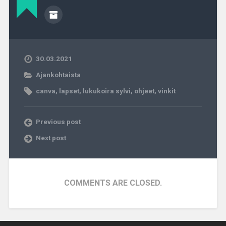
30.03.2021
Ajankohtaista
canva
,
lapset
,
lukukoira sylvi
,
ohjeet
,
vinkit
Previous post
Next post
COMMENTS ARE CLOSED.