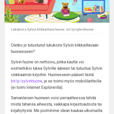
Lukukoira Sylvin klikkailtava huone: bit.ly/sylvinhuone
Oletko jo tutustunut lukukoira Sylvin klikkailtavaan
huoneeseen?
Sylvin huone on nettisivu, jonka kautta voi
esimerkiksi lukea Sylville ääneen tai tutustua Sylvin
vinkkaamiin kirjoihin. Huoneeseen pääset tästä:
bit.ly/sylvinhuone
, ja se toimii myös mobiililaitteilla
(ei toimi Internet Explorerilla).
Samanlaisen huoneen voisi periaatteessa tehdä
mistä tahansa aiheesta, vaikkapa kirjastoautosta tai
kirjahyllystä. Me poimimme idean kaukaa ulkomailta.