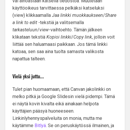
vai ainoastaan katsella tiedostoa. Muutetaan
käyttöoikeus tarvittaessa pelkäksi katseluksi
(view) klikkaamalla
Jaa linkki muokkaukseen
/
Share
a link to edit
-tekstiä ja valitsemalla
tarkasteluun
/
view
-vaihtoehto. Tämän jälkeen
klikataan tekstiä
Kopioi linkki
/
Copy link
, jolloin voit
liittää sen haluamaasi paikkaan. Jos tämä linkki
katoaa, sen saa aina tuolta samasta valikosta
napattua talteen.
Vielä yksi juttu…
Tulet pian huomaamaan, että Canvan jakolinkki on
melko pitkä ja Google Slidesin vielä pidempi. Tämä
ei näytä kovin kivalta eikä ainakaan helpota
käyttäjien pääsyä huoneeseen.
Linkinlyhennyspalveluita on monia, mutta me
käytämme
Bitlyä
. Se on peruskäytössä ilmainen, ja