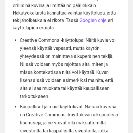
erillisinä kuvina ja limittää ne päällekkäin.
Hakutyökaluista kannattaa vaihtaa käyttölupa, jotta
tekijänoikeuksia ei rikota. Tässä
Googlen ohje
eri
käyttölupien eroista:
Creative Commons ‑käyttölupa: Näitä kuvia voi
yleensä käyttää vapaasti, mutta käytön
yhteydessä on mainittava alkuperäinen tekijä.
Niissä voidaan myös rajoittaa sitä, miten ja
missä kontekstissa niitä voi käyttää. Kuvan
lisenssissä voidaan esimerkiksi mainita, että
sitä ei saa muokata tai käyttää kaupalliseen
tarkoitukseen.
Kaupalliset ja muut käyttöluvat: Näissä kuvissa
on Creative Commons ‑käyttöluvan ulkopuolisia
lisenssejä, ja ne voivat olla maksuttomilta
sivustoilta tai kaupallisilta sivustoilta, jotka