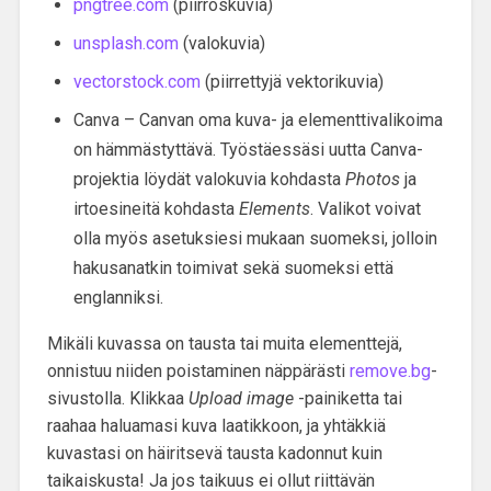
pngtree.com
(piirroskuvia)
unsplash.com
(valokuvia)
vectorstock.com
(piirrettyjä vektorikuvia)
Canva – Canvan oma kuva- ja elementtivalikoima
on hämmästyttävä. Työstäessäsi uutta Canva-
projektia löydät valokuvia kohdasta
Photos
ja
irtoesineitä kohdasta
Elements
. Valikot voivat
olla myös asetuksiesi mukaan suomeksi, jolloin
hakusanatkin toimivat sekä suomeksi että
englanniksi.
Mikäli kuvassa on tausta tai muita elementtejä,
onnistuu niiden poistaminen näppärästi
remove.bg
-
sivustolla. Klikkaa
Upload image
-painiketta tai
raahaa haluamasi kuva laatikkoon, ja yhtäkkiä
kuvastasi on häiritsevä tausta kadonnut kuin
taikaiskusta! Ja jos taikuus ei ollut riittävän