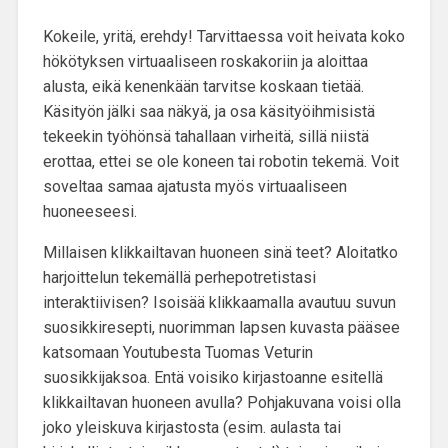
Kokeile, yritä, erehdy! Tarvittaessa voit heivata koko
hökötyksen virtuaaliseen roskakoriin ja aloittaa
alusta, eikä kenenkään tarvitse koskaan tietää.
Käsityön jälki saa näkyä, ja osa käsityöihmisistä
tekeekin työhönsä tahallaan virheitä, sillä niistä
erottaa, ettei se ole koneen tai robotin tekemä. Voit
soveltaa samaa ajatusta myös virtuaaliseen
huoneeseesi.
Millaisen klikkailtavan huoneen sinä teet? Aloitatko
harjoittelun tekemällä perhepotretistasi
interaktiivisen? Isoisää klikkaamalla avautuu suvun
suosikkiresepti, nuorimman lapsen kuvasta pääsee
katsomaan Youtubesta Tuomas Veturin
suosikkijaksoa. Entä voisiko kirjastoanne esitellä
klikkailtavan huoneen avulla? Pohjakuvana voisi olla
joko yleiskuva kirjastosta (esim. aulasta tai