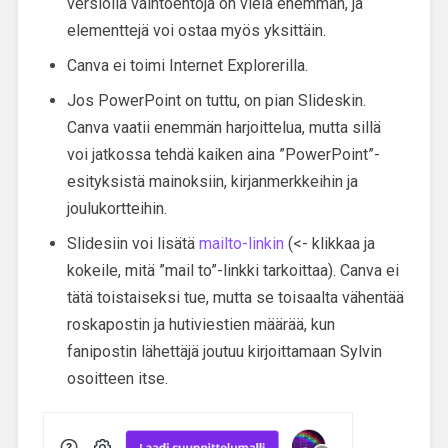
versiolla vaihtoehtoja on vielä enemmän, ja
elementtejä voi ostaa myös yksittäin.
Canva ei toimi Internet Explorerilla.
Jos PowerPoint on tuttu, on pian Slideskin.
Canva vaatii enemmän harjoittelua, mutta sillä
voi jatkossa tehdä kaiken aina ”PowerPoint”-
esityksistä mainoksiin, kirjanmerkkeihin ja
joulukortteihin.
Slidesiin voi lisätä
mailto-linkin
(<- klikkaa ja
kokeile, mitä ”mail to”-linkki tarkoittaa). Canva ei
tätä toistaiseksi tue, mutta se toisaalta vähentää
roskapostin ja hutiviestien määrää, kun
fanipostin lähettäjä joutuu kirjoittamaan Sylvin
osoitteen itse.