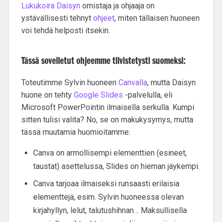
Lukukoira Daisyn
omistaja ja ohjaaja on
ystävällisesti tehnyt
ohjeet
, miten tällaisen huoneen
voi tehdä helposti itsekin.
Tässä sovelletut ohjeemme tiivistetysti suomeksi:
Toteutimme Sylvin huoneen
Canvalla
, mutta Daisyn
huone on tehty
Google Slides
-palvelulla, eli
Microsoft PowerPointin ilmaisella serkulla. Kumpi
sitten tulisi valita? No, se on makukysymys, mutta
tässä muutamia huomioitamme:
Canva on armollisempi elementtien (esineet,
taustat) asettelussa, Slides on hieman jäykempi.
Canva tarjoaa ilmaiseksi runsaasti erilaisia
elementtejä, esim. Sylvin huoneessa olevan
kirjahyllyn, lelut, talutushihnan… Maksullisella