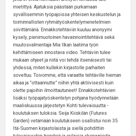
mietittyä. Ajatuksia päästään purkamaan
syvällisemmin työpajoissa yhteisen keskustelun ja
toiminnallisten ryhmätyöskentelymenetelmien
siivittämänä. Ennakkotehtäviin kuuluu anonyymi
kysely, pienimuotoinen havainnointitehtävä sekä
muutosvalmentaja Mia Ilkan laatima työn
kehittämiseen innostava video. Tehtäviin tulee
mukaan ohjeet ja niitä voi tehdä itsenäisesti tai
yhdessä, miten kullekin kirjastolle parhaiten
soveltuu. Toivomme, että varaatte tehtäville hieman
aikaa ja ”ottaannutte” niihin yhtä aktiivisesti kuin
olette pajoihin ilmoittautuneet! Ennakkotehtävien
lisäksi työpajatyöskentelyn pohjana hyödynnetään
maaliskuussa järjestetyn Kohti tulevaisuutta -
koulutuksen tuloksia. Seija Kiiskilän (Futures
Garden) vetämään koulutukseen osallistui noin 35
Itä-Suomen kirjastolaista ja siellä pohdittiin
tulevaisuuden trendejä ja erilaisia skenaarioita.