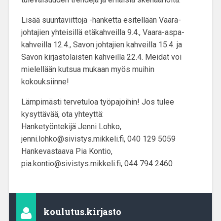
Lisää suuntaviittoja -hanketta esitellään Vaara-
johtajien yhteisillä etäkahveilla 9.4., Vaara-aspa-
kahveilla 12.4., Savon johtajien kahveilla 15.4. ja
Savon kirjastolaisten kahveilla 22.4. Meidät voi
mielellään kutsua mukaan myös muihin
kokouksiinne!
Lämpimästi tervetuloa työpajoihin! Jos tulee
kysyttävää, ota yhteyttä:
Hanketyöntekijä Jenni Lohko,
jenni.lohko@sivistys.mikkeli.fi, 040 129 5059
Hankevastaava Pia Kontio,
pia.kontio@sivistys.mikkeli.fi, 044 794 2460
koulutus.kirjasto