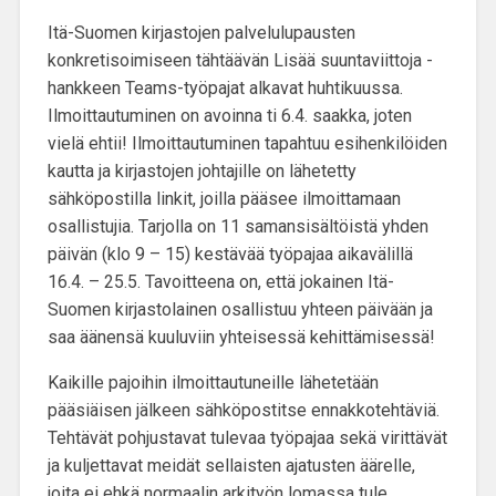
Itä-Suomen kirjastojen palvelulupausten
konkretisoimiseen tähtäävän Lisää suuntaviittoja -
hankkeen Teams-työpajat alkavat huhtikuussa.
Ilmoittautuminen on avoinna ti 6.4. saakka, joten
vielä ehtii! Ilmoittautuminen tapahtuu esihenkilöiden
kautta ja kirjastojen johtajille on lähetetty
sähköpostilla linkit, joilla pääsee ilmoittamaan
osallistujia. Tarjolla on 11 samansisältöistä yhden
päivän (klo 9 – 15) kestävää työpajaa aikavälillä
16.4. – 25.5. Tavoitteena on, että jokainen Itä-
Suomen kirjastolainen osallistuu yhteen päivään ja
saa äänensä kuuluviin yhteisessä kehittämisessä!
Kaikille pajoihin ilmoittautuneille lähetetään
pääsiäisen jälkeen sähköpostitse ennakkotehtäviä.
Tehtävät pohjustavat tulevaa työpajaa sekä virittävät
ja kuljettavat meidät sellaisten ajatusten äärelle,
joita ei ehkä normaalin arkityön lomassa tule