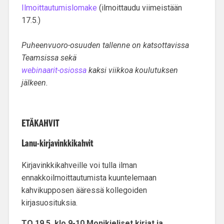
Ilmoittautumislomake
(ilmoittaudu viimeistään
17.5.)
Puheenvuoro-osuuden tallenne on katsottavissa
Teamsissa sekä
webinaarit-osiossa
kaksi viikkoa koulutuksen
jälkeen.
ETÄKAHVIT
Lanu-kirjavinkkikahvit
Kirjavinkkikahveille voi tulla ilman
ennakkoilmoittautumista kuuntelemaan
kahvikupposen ääressä kollegoiden
kirjasuosituksia.
TO 19.5. klo 9-10
Monikieliset kirjat ja