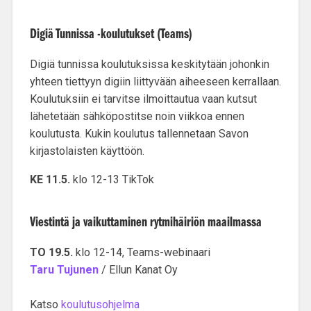
Digiä Tunnissa -koulutukset (Teams)
Digiä tunnissa koulutuksissa keskitytään johonkin
yhteen tiettyyn digiin liittyvään aiheeseen kerrallaan.
Koulutuksiin ei tarvitse ilmoittautua vaan kutsut
lähetetään sähköpostitse noin viikkoa ennen
koulutusta. Kukin koulutus tallennetaan Savon
kirjastolaisten käyttöön.
KE 11.5.
klo 12-13 TikTok
Viestintä ja vaikuttaminen rytmihäiriön maailmassa
TO 19.5.
klo 12-14, Teams-webinaari
Taru Tujunen
/ Ellun Kanat Oy
Katso
koulutusohjelma