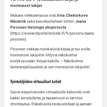
moninaiset lukijat
Mukana vinkkaamassa ovat
Irina Cheburkova
Nilsiästä
sekä kasvatustieteen tohtori
Jaana
Pesonen Helsingin yliopistosta
(https://researchportal.helsinki.fi/fi/persons/jaana-
pesonen).
Pesonen vinkkaa monikielisiä kirjoja ja tuo esille
moninaisiin lukijoihin liittyviä näkökulmia
esityksessään ’Kirjoja kaikille – Näkökulmia
lastenkirjallisuuteen ja sen moninaisiin lukijoihin’.
Työntekijöiden virtuaaliset kahvit
Savon kirjastolaisten virtuaalisille kahveille ovat
kaikki tervetulleita, ja tapaamisiin ei tarvitse
ilmoittautua. Etäkahveilla keskustellaan ja jaetaan