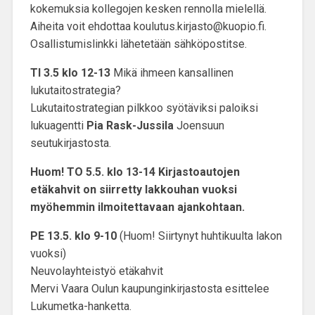
kokemuksia kollegojen kesken rennolla mielellä.
Aiheita voit ehdottaa koulutus.kirjasto@kuopio.fi.
Osallistumislinkki lähetetään sähköpostitse.
TI 3.5 klo 12-13
Mikä ihmeen kansallinen
lukutaitostrategia?
Lukutaitostrategian pilkkoo syötäviksi paloiksi
lukuagentti
Pia Rask-Jussila
Joensuun
seutukirjastosta.
Huom! TO 5.5. klo 13-14 Kirjastoautojen
etäkahvit on siirretty lakkouhan vuoksi
myöhemmin ilmoitettavaan ajankohtaan.
PE 13.5. klo 9-10
(Huom! Siirtynyt huhtikuulta lakon
vuoksi)
Neuvolayhteistyö etäkahvit
Mervi Vaara Oulun kaupunginkirjastosta esittelee
Lukumetka-hanketta.