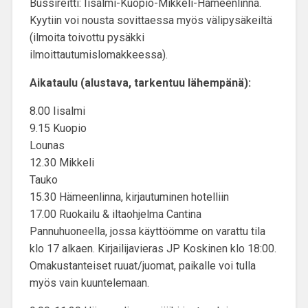
Bussireitti: Iisalmi-Kuopio-Mikkeli-Hämeenlinna.
Kyytiin voi nousta sovittaessa myös välipysäkeiltä
(ilmoita toivottu pysäkki
ilmoittautumislomakkeessa).
Aikataulu (alustava, tarkentuu lähempänä):
8.00 Iisalmi
9.15 Kuopio
Lounas
12.30 Mikkeli
Tauko
15.30 Hämeenlinna, kirjautuminen hotelliin
17.00 Ruokailu & iltaohjelma Cantina
Pannuhuoneella, jossa käyttöömme on varattu tila
klo 17 alkaen. Kirjailijavieras JP Koskinen klo 18:00.
Omakustanteiset ruuat/juomat, paikalle voi tulla
myös vain kuuntelemaan.