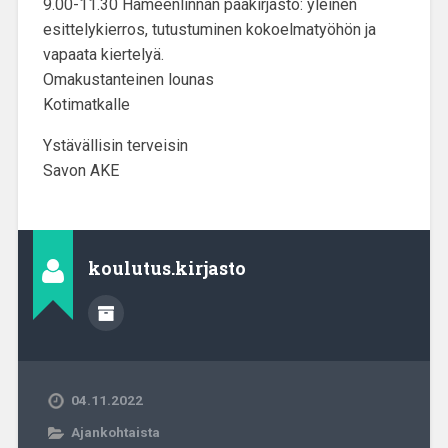
9.00-11.30 Hämeenlinnan pääkirjasto: yleinen
esittelykierros, tutustuminen kokoelmatyöhön ja
vapaata kiertelyä.
Omakustanteinen lounas
Kotimatkalle
Ystävällisin terveisin
Savon AKE
koulutus.kirjasto
04.11.2022
Ajankohtaista