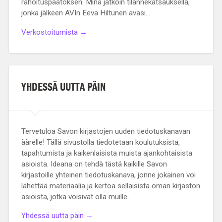
rahoituspäätöksen. Minä jatkoin tilannekatsauksella,
jonka jälkeen AVIn Eeva Hiltunen avasi…
Verkostoitumista →
YHDESSÄ UUTTA PÄIN
Tervetuloa Savon kirjastojen uuden tiedotuskanavan
äärelle! Tällä sivustolla tiedotetaan koulutuksista,
tapahtumista ja kaikenlaisista muista ajankohtaisista
asioista. Ideana on tehdä tästä kaikille Savon
kirjastoille yhteinen tiedotuskanava, jonne jokainen voi
lähettää materiaalia ja kertoa sellaisista oman kirjaston
asioista, jotka voisivat olla muille…
Yhdessä uutta päin →