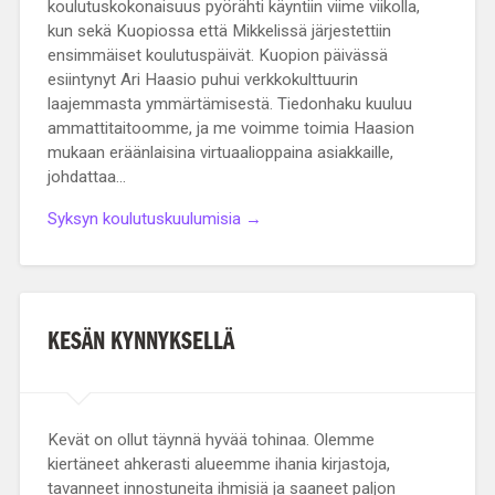
koulutuskokonaisuus pyörähti käyntiin viime viikolla,
kun sekä Kuopiossa että Mikkelissä järjestettiin
ensimmäiset koulutuspäivät. Kuopion päivässä
esiintynyt Ari Haasio puhui verkkokulttuurin
laajemmasta ymmärtämisestä. Tiedonhaku kuuluu
ammattitaitoomme, ja me voimme toimia Haasion
mukaan eräänlaisina virtuaalioppaina asiakkaille,
johdattaa…
Syksyn koulutuskuulumisia →
KESÄN KYNNYKSELLÄ
Kevät on ollut täynnä hyvää tohinaa. Olemme
kiertäneet ahkerasti alueemme ihania kirjastoja,
tavanneet innostuneita ihmisiä ja saaneet paljon