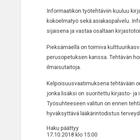
Informaatikon työtehtäviin kuuluu kir
kokoelmatyö sekä asiakaspalvelu. Info
sijaisena ja vastaa osaltaan kirjastot
Pieksämäellä on toimiva kulttuurikas
perusopetuksen kanssa. Tehtävän hoit
ilmaisutaitoja.
Kelpoisuusvaatimuksena tehtävään on k
jonka lisäksi on suoritettu kirjasto- ja
Työsuhteeseen valitun on ennen teht
hyväksyttävä lääkärintodistus terveyd
Haku päättyy
17.10.2018 klo 15:00