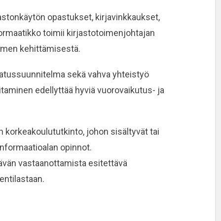
jastonkäytön opastukset, kirjavinkkaukset,
rmaatikko toimii kirjastotoimenjohtajan
oimen kehittämisestä.
vatussuunnitelma sekä vahva yhteistyö
aminen edellyttää hyviä vuorovaikutus- ja
orkeakoulututkinto, johon sisältyvät tai
 informaatioalan opinnot.
ävän vastaanottamista esitettävä
entilastaan.