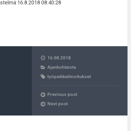
estelmä 16.8.2018 08:40:28
16.08.2018
Ajankohtaista
työpaikkailmoitukset
Previous post
Next post