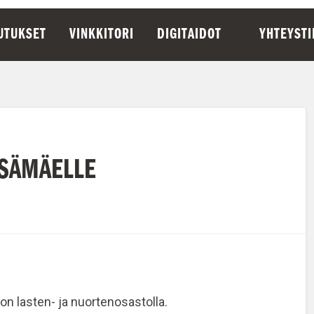
UTUKSET
VINKKITORI
DIGITAIDOT
YHTEYST
KSÄMÄELLE
on lasten- ja nuortenosastolla.