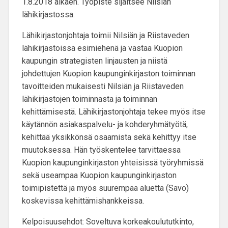
1.8.2018 alkaen. Työpiste sijaitsee Nilsiän
lähikirjastossa.
Lähikirjastonjohtaja toimii Nilsiän ja Riistaveden
lähikirjastoissa esimiehenä ja vastaa Kuopion
kaupungin strategisten linjausten ja niistä
johdettujen Kuopion kaupunginkirjaston toiminnan
tavoitteiden mukaisesti Nilsiän ja Riistaveden
lähikirjastojen toiminnasta ja toiminnan
kehittämisestä. Lähikirjastonjohtaja tekee myös itse
käytännön asiakaspalvelu- ja kohderyhmätyötä,
kehittää yksikkönsä osaamista sekä kehittyy itse
muutoksessa. Hän työskentelee tarvittaessa
Kuopion kaupunginkirjaston yhteisissä työryhmissä
sekä useampaa Kuopion kaupunginkirjaston
toimipistettä ja myös suurempaa aluetta (Savo)
koskevissa kehittämishankkeissa.
Kelpoisuusehdot: Soveltuva korkeakoulututkinto,