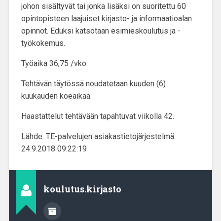
johon sisältyvät tai jonka lisäksi on suoritettu 60
opintopisteen laajuiset kirjasto- ja informaatioalan
opinnot. Eduksi katsotaan esimieskoulutus ja -
työkokemus.
Työaika 36,75 /vko.
Tehtävän täytössä noudatetaan kuuden (6)
kuukauden koeaikaa.
Haastattelut tehtävään tapahtuvat viikolla 42.
Lähde: TE-palvelujen asiakastietojärjestelmä
24.9.2018 09:22:19
koulutus.kirjasto