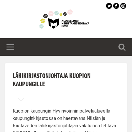
Siirry
pääsisältöön
LÄHIKIRJASTONJOHTAJA KUOPION
KAUPUNGILLE
Kuopion kaupungin Hyvinvoinnin palvelualueella
kaupunginkirjastossa
on haettavana Nilsiän ja
Riistaveden lähikirjastonjohtajan
vakituinen tehtävä