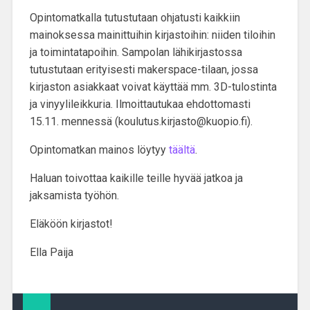
Opintomatkalla
tutustutaan ohjatusti kaikkiin
mainoksessa mainittuihin kirjastoihin
: niiden tiloihin
ja toimintatapoihin. Sampolan lähikirjastossa
tutustutaan erityisesti makerspace-tilaan, jossa
kirjaston asiakkaat voivat käyttää mm. 3D-tulostinta
ja vinyylileikkuria. Ilmoittautukaa ehdottomasti
15.11. mennessä (koulutus.kirjasto@kuopio.fi).
Opintomatkan mainos löytyy
täältä
.
Haluan toivottaa kaikille teille hyvää jatkoa ja
jaksamista työhön.
Eläköön kirjastot!
Ella Paija