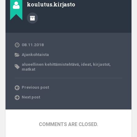
koulutus.kirjasto
08.11.2018
Ajankohtaista
alueellinen kehittämistehtävä
,
ideat
,
kirjastot
,
matkat
Previous post
Next post
COMMENTS ARE CLOSED.