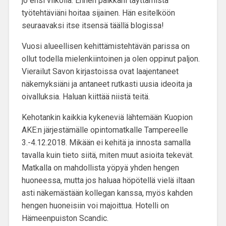
jo ensi viikolla. Ennen paikkani täyttämistä
työtehtäviäni hoitaa sijainen. Hän esitelköön
seuraavaksi itse itsensä täällä blogissa!
Vuosi alueellisen kehittämistehtävän parissa on
ollut todella mielenkiintoinen ja olen oppinut paljon.
Vierailut Savon kirjastoissa ovat
laajentaneet
näkemyksiäni ja antaneet rutkasti uusia ideoita ja
oivalluksia
. Haluan kiittää niistä teitä.
Kehotankin kaikkia kykeneviä lähtemään Kuopion
AKE:n järjestämälle
opintomatkalle Tampereelle
3.-4.12.2018. Mikään ei kehitä ja innosta samalla
tavalla kuin tieto siitä,
miten muut asioita tekevät
.
Matkalla on mahdollista yöpyä yhden hengen
huoneessa, mutta jos haluaa höpötellä vielä iltaan
asti näkemästään kollegan kanssa, myös kahden
hengen huoneisiin voi majoittua. Hotelli on
Hämeenpuiston Scandic
.