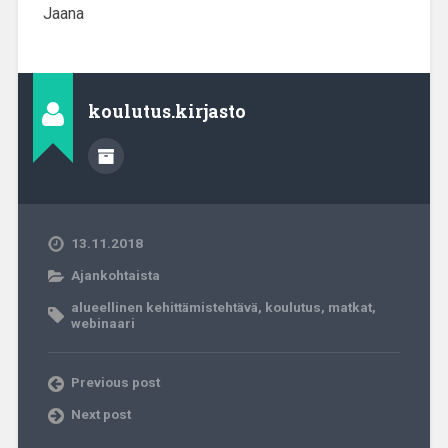
Jaana
koulutus.kirjasto
13.11.2018
Ajankohtaista
alueellinen kehittämistehtävä
,
koulutus
,
matkat
,
webinaari
Previous post
Next post