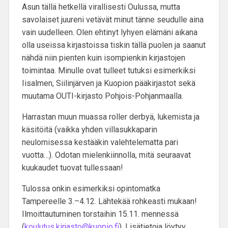
Asun tällä hetkellä virallisesti Oulussa, mutta
savolaiset juureni vetävät minut tänne seudulle aina
vain uudelleen. Olen ehtinyt lyhyen elämäni aikana
olla useissa kirjastoissa tiskin tällä puolen ja saanut
nähdä niin pienten kuin isompienkin kirjastojen
toimintaa. Minulle ovat tulleet tutuksi esimerkiksi
Iisalmen, Siilinjärven ja Kuopion pääkirjastot sekä
muutama OUTI-kirjasto Pohjois-Pohjanmaalla.
Harrastan muun muassa roller derbyä, lukemista ja
käsitöitä (vaikka yhden villasukkaparin
neulomisessa kestääkin valehtelematta pari
vuotta…). Odotan mielenkiinnolla, mitä seuraavat
kuukaudet tuovat tullessaan!
Tulossa onkin esimerkiksi
opintomatka
Tampereelle 3.–4.12
. Lähtekää rohkeasti mukaan!
Ilmoittautuminen torstaihin 15.11. mennessä
(
koulutus.kirjasto@kuopio.fi
). Lisätietoja löytyy