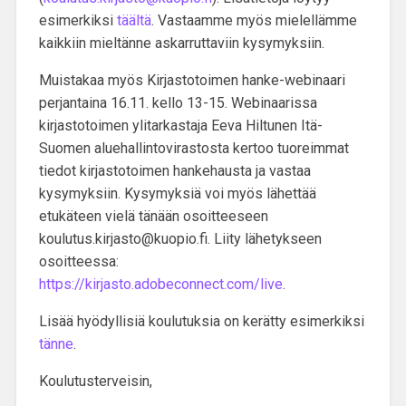
esimerkiksi
täältä
. Vastaamme myös mielellämme
kaikkiin mieltänne askarruttaviin kysymyksiin.
Muistakaa myös
Kirjastotoimen hanke-webinaari
perjantaina 16.11. kello 13-15. Webinaarissa
kirjastotoimen ylitarkastaja
Eeva Hiltunen
Itä-
Suomen aluehallintovirastosta kertoo tuoreimmat
tiedot kirjastotoimen hankehausta ja vastaa
kysymyksiin. Kysymyksiä voi myös lähettää
etukäteen vielä
tänään
osoitteeseen
koulutus.kirjasto@kuopio.fi. Liity
lähetykseen
osoitteessa:
https://kirjasto.adobeconnect.com/live
.
Lisää hyödyllisiä koulutuksia on kerätty esimerkiksi
tänne
.
Koulutusterveisin,