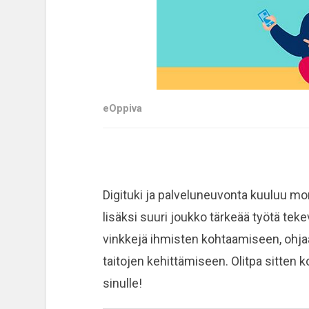
eOppiva
Digituki ja palveluneuvonta kuuluu mo
lisäksi suuri joukko tärkeää työtä te
vinkkejä ihmisten kohtaamiseen, ohj
taitojen kehittämiseen. Olitpa sitten ko
sinulle!